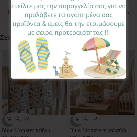
Κωδικός προϊόντος:
FLL-PN
Κατηγορίες:
DECO
,
ΣΗΜΑΙΑΚΙΑ ΜΕ ΜΟΝΟΓΡΑΜΜΑ
Follow:
Σχετικά προϊόντα
-35%
-20%
Blue Monsters θήκη
Blue Monsters καλαθάκι