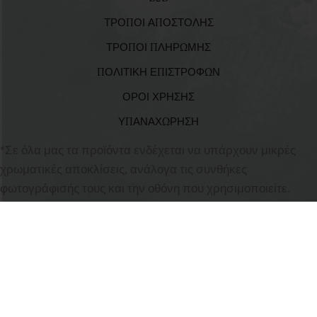
ΤΡΟΠΟΙ ΑΠΟΣΤΟΛΗΣ
ΤΡΟΠΟΙ ΠΛΗΡΩΜΗΣ
ΠΟΛΙΤΙΚΗ ΕΠΙΣΤΡΟΦΩΝ
ΟΡΟΙ ΧΡΗΣΗΣ
ΥΠΑΝΑΧΩΡΗΣΗ
*Σε όλα μας τα προϊόντα ενδέχεται να υπάρχουν μικρές
χρωματικές αποκλίσεις, ανάλογα τις συνθήκες
φωτογράφισής τους και την οθόνη που χρησιμοποιείτε.
All
babyvalia.gr
2023-2026 CREATED BY
BabyValia Collections
Rights Reserved