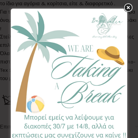
το ίδιο για αγόρια & κορίτσια, είτε & διαφορετικό .
Για τα μωράκια που δεν έχουν αποφασίσει οι γονείς ακόμα
όνομα, μπορείτε να επιλέξετε αντί για γράμμα, το αστεράκι
!
Στείλτε μας μήνυμα ή καλέστε μας για να βρούμε & άλλες
επιλογές σχεδίων & χρωμάτων !
Όλα τα Υφάσματα της συλλογής μας είναι ελεγμένα &
πιστοποιημένα για βλαβερές ουσίες σύμφωνα με το Oeko-
Tex Standard 100, κατάλληλα για το ευαίσθητο δερματάκι
του μωρού σας.
Επιπλέον πληροφορίες