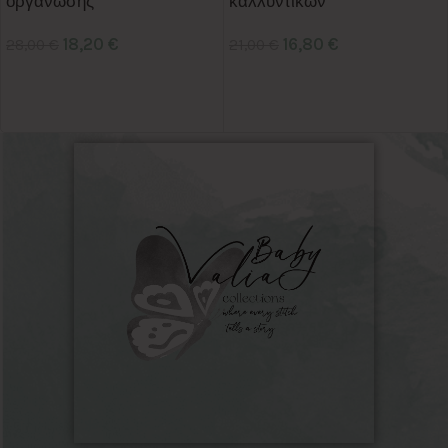
οργάνωσης
καλλυντικών
18,20
€
16,80
€
28,00
€
21,00
€