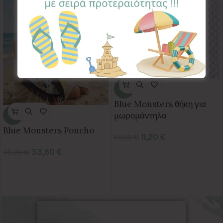
-20%
Blue Monsters θήκη για
μωρομάντηλα
-30%
Blue Monsters Poncho
11,20
€
14,00
€
33,60
€
48,00
€