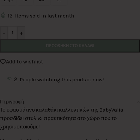
Days
Hr
Min
Sc
12
Items sold in last month
Alternative:
-
+
ΠΡΟΣΘΉΚΗ ΣΤΟ ΚΑΛΆΘΙ
Add to wishlist
2
People watching this product now!
Περιγραφή
Το υφασμάτινο καλαθάκι καλλυντικών της BabyValia
προσδίδει στυλ & πρακτικότητα στο χώρο που το
χρησιμοποιούμε!