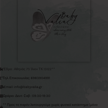
Έδρα : Αθηνάς 75 Ίλιον ΤΚ 13122**
Τηλ. Επικοινωνίας: 6983904991
Email: info@babyvalia.gr
Ωράριο: Δευτ.-Σαβ : 09:30-19:30
** Προς το παρόν λειτουργούμε χωρίς φυσικό κατάστημα (μόνο