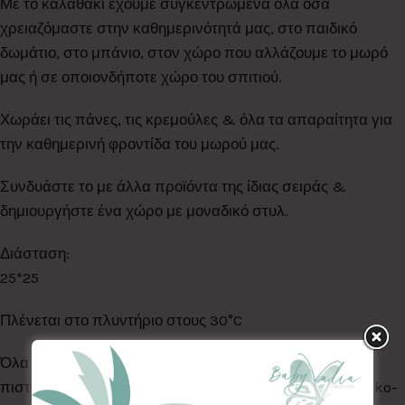
Με το καλαθάκι έχουμε συγκεντρωμένα όλα όσα
χρειαζόμαστε στην καθημερινότητά μας, στο παιδικό
δωμάτιο, στο μπάνιο, στον χώρο που αλλάζουμε το μωρό
μας ή σε οποιονδήποτε χώρο του σπιτιού.
Χωράει τις πάνες, τις κρεμούλες & όλα τα απαραίτητα για
την καθημερινή φροντίδα του μωρού μας.
Συνδυάστε το με άλλα προϊόντα της ίδιας σειράς &
δημιουργήστε ένα χώρο με μοναδικό στυλ.
Διάσταση:
25*25
Πλένεται στο πλυντήριο στους 30°C
Όλα τα Υφάσματα της συλλογής μας είναι ελεγμένα &
πιστοποιημένα για βλαβερές ουσίες σύμφωνα με το Oeko-