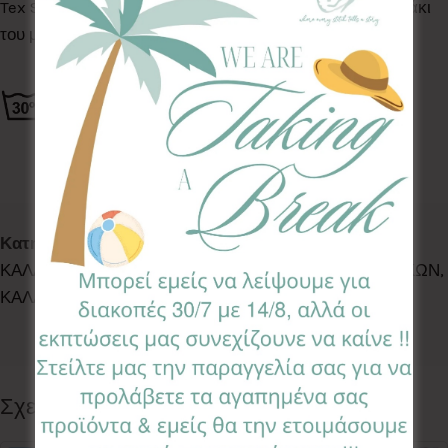
Tex Standard 100, κατάλληλα για το ευαίσθητο δερματάκι
του μωρού σας.
Κωδικός προϊόντος:
SMB-PR
Κατηγορίες:
ACCESSORIES
,
BATH TIME
,
DECO
,
ΚΑΛΑΘΑΚΙΑ ΚΑΛΛΥΝΤΙΚΩΝ
,
ΚΑΛΑΘΑΚΙΑ ΚΑΛΛΥΝΤΙΚΩΝ
,
ΚΑΛΑΘΑΚΙΑ ΚΑΛΛΥΝΤΙΚΩΝ
Ετικέτα:
Persia
Follow:
Σχετικά προϊόντα