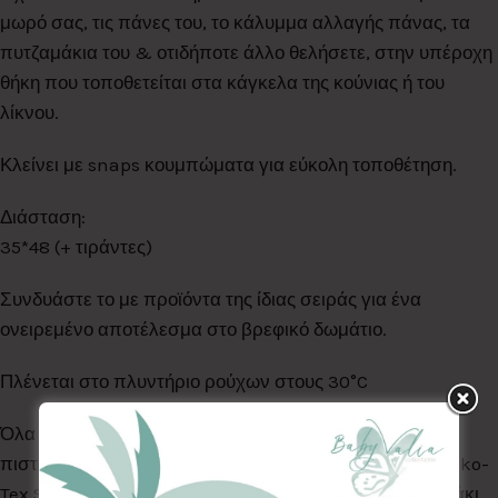
μωρό σας, τις πάνες του, το κάλυμμα αλλαγής πάνας, τα
πυτζαμάκια του & οτιδήποτε άλλο θελήσετε, στην υπέροχη
θήκη που τοποθετείται στα κάγκελα της κούνιας ή του
λίκνου.
Κλείνει με snaps κουμπώματα για εύκολη τοποθέτηση.
Διάσταση:
35*48 (+ τιράντες)
Συνδυάστε το με προϊόντα της ίδιας σειράς για ένα
ονειρεμένο αποτέλεσμα στο βρεφικό δωμάτιο.
Πλένεται στο πλυντήριο ρούχων στους 30°C
Όλα τα Υφάσματα της συλλογής μας είναι ελεγμένα &
πιστοποιημένα για βλαβερές ουσίες σύμφωνα με το Oeko-
Tex Standard 100, κατάλληλα για το ευαίσθητο δερματάκι