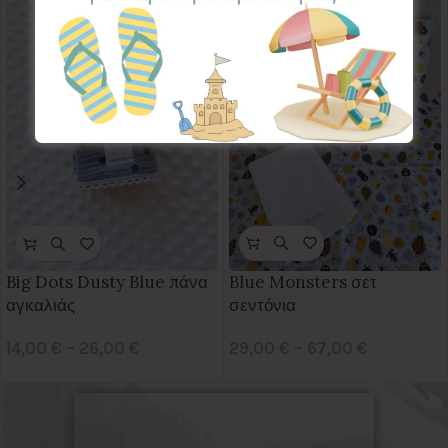
Blue Monsters σετ
Big Dots Dusty Blue πάνα
σεντόνια
αγκαλιάς
29,00
€
–
67,00
€
14,00
€
–
26,00
€