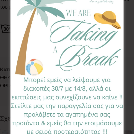
του μωρού σας.
Κωδικός προϊόντος:
ORC-PR
Κατηγορίες:
ACCESSORIES
,
DECO
,
SWEET DREAMS
,
ΘΗΚΕΣ ΟΡΓΑΝΩΣΗΣ
,
ΘΗΚΕΣ ΟΡΓΑΝΩΣΗΣ
,
ΘΗΚΕΣ
ΟΡΓΑΝΩΣΗΣ
Ετικέτα:
Persia
Follow:
Σχετικά προϊόντα