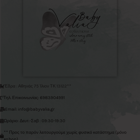
Έδρα : Αθηνάς 75 Ίλιον ΤΚ 13122**
Τηλ. Επικοινωνίας: 6983904991
Email: info@babyvalia.gr
Ωράριο: Δευτ.-Σαβ : 09:30-19:30
** Προς το παρόν λειτουργούμε χωρίς φυσικό κατάστημα (μόνο
eshop)