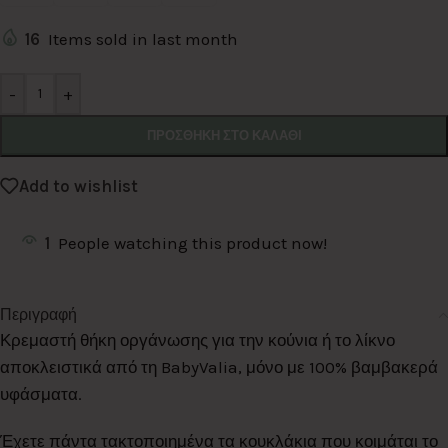
16
Items sold in last month
Alternative:
-
+
ΠΡΟΣΘΉΚΗ ΣΤΟ ΚΑΛΆΘΙ
Add to wishlist
1
People watching this product now!
Περιγραφή
Κρεμαστή θήκη οργάνωσης για την κούνια ή το λίκνο
αποκλειστικά από τη BabyValia, μόνο με 100% βαμβακερά
υφάσματα.
Έχετε πάντα τακτοποιημένα τα κουκλάκια που κοιμάται το