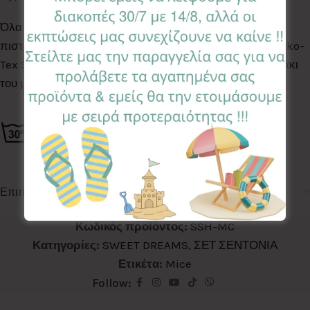
Όλα τα Υφάσματα της συλλογής μας είναι ελεγμένα &
πιστοποιημένα για βλαβερές ουσίες σύμφωνα με το Oeko-
Tex Standard 100, κατάλληλα για το ευαίσθητο δερματάκι
του μωρού σας.
Επιπλέον πληροφορίες
Κωδικός προϊόντος:
SSH-MC
Κατηγορίες:
SWEET DREAMS
,
ΣΕΤ ΣΕΝΤΟΝΙΑ
Ετικέτα:
Mice
Follow: