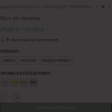
Αρχική σελίδα
/
SWEET DREAMS
/
ΣΕΤ ΣΕΝΤΟΝΙΑ
Mice σετ σεντόνια
29,00
€
–
67,00
€
8
Items sold in last month
Alternative:
ΚΡΕΒΑΤΙ
ΛΙΚΝΟΥ
ΚΟΥΝΙΑΣ
ΠΑΙΔΙΚΟ ΚΡΕΒΑΤΙ
ΧΡΩΜΑ ΚΑΤΩΣΕΝΤΟΝΟΥ
-
+
ΠΡΟΣΘΉΚΗ ΣΤΟ ΚΑΛΆΘΙ