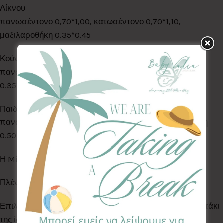
Λίκνου
πανωσέντονο 0,70*1,00, κατωσέντονο 0,70*1,10,
μαξιλαροθήκη 0.35*0.45
Κούνιας
πανωσέντονο & κατωσέντονο 1.10*1.70, μαξιλαροθήκη
0.35*0.45
Παιδικό Κρεβάτι
πανωσέντονο & κατωσέντονο 1.40*2.20, μαξιλαροθήκη
0.50*0.70
Η Mice Collection είναι σε ροζ φόντο.
Πλένονται στο πλυντήριο στους 30°C.
Επιλέξτε την πάντα, την κουβερτούλα και το παπλωματάκι
της ίδιας σειράς για ένα ονειρεμένο παιδικό δωμάτιο!