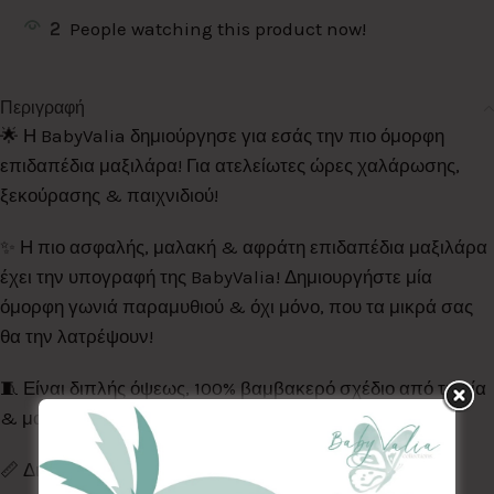
2
People watching this product now!
Περιγραφή
🌟 Η BabyValia δημιούργησε για εσάς την πιο όμορφη
επιδαπέδια μαξιλάρα! Για ατελείωτες ώρες χαλάρωσης,
ξεκούρασης & παιχνιδιού!
✨️ Η πιο ασφαλής, μαλακή & αφράτη επιδαπέδια μαξιλάρα
έχει την υπογραφή της BabyValia! Δημιουργήστε μία
όμορφη γωνιά παραμυθιού & όχι μόνο, που τα μικρά σας
θα την λατρέψουν!
🧵 Είναι διπλής όψεως, 100% βαμβακερό σχέδιο από τη μία
& μαλακό βελουτέ minky από την άλλη.
📏 Διαστάση: