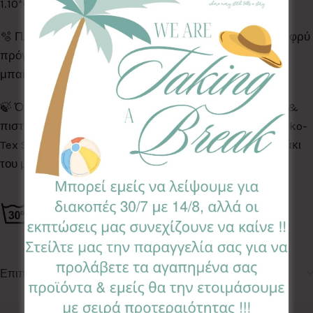
1.10*0.65
🫧 Πλένεται στο πλυντήριο ρούχων, στους 30°C, σε ελαφρύ
πρόγραμμα χωρίς στροφές. Στεγνώνει φυσικά, & δεν
μπαίνει στο στεγνωτήριο.
🍃 Όλα τα Υφάσματα της συλλογής μας είναι ελεγμένα &
πιστοποιημένα για βλαβερές ουσίες σύμφωνα με το Oeko-
Tex Standard 100, κατάλληλα για το ευαίσθητο δερματάκι
του μωρού σας.
Επιπλέον πληροφορίες
Κωδικός προϊόντος:
FPL-FS