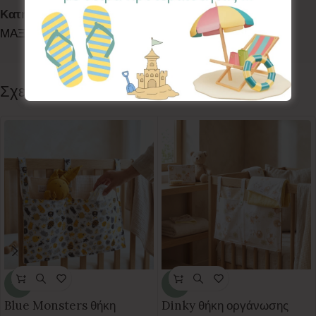
Κατηγορίες:
DECO
,
PLAYTIME
,
ΕΠΙΔΑΠΕΔΙΕΣ
ΜΑΞΙΛΑΡΕΣ
,
ΕΠΙΔΑΠΕΔΙΕΣ ΜΑΞΙΛΑΡΕΣ
Follow:
Σχετικά προϊόντα
-35%
-35%
Blue Monsters θήκη
Dinky θήκη οργάνωσης