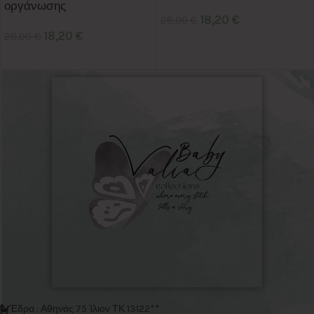
οργάνωσης
18,20
€
28,00
€
18,20
€
28,00
€
Έδρα : Αθηνάς 75 Ίλιον ΤΚ 13122**