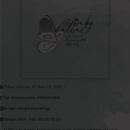
Έδρα : Αθηνάς 75 Ίλιον ΤΚ 13122**
Τηλ. Επικοινωνίας: 6983904991
Email: info@babyvalia.gr
Ωράριο: Δευτ.-Σαβ : 09:30-19:30
** Προς το παρόν λειτουργούμε χωρίς φυσικό κατάστημα (μόνο