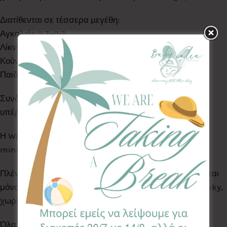
Διατίθενται σε τέσσερα μεγέθη:
Αγκαλιάς 0.7×0.7
Λίκνου 0.7×1.0
Κούνιας 1.1×1.5
Παιδικού κρεβατιού 1.4×2.1
Συνδυάστε τες με προϊόντα της ίδιας σειράς για ένα
υπέροχο αποτέλεσμα!
Η Warble Collection είναι σε φόντο απόχρωσης dusty
mint.
Πλένεται στο πλυντήριο ρούχων στους 30°C. Σιδερώνεται
μόνο από την πλευρά του υφάσματος & όχι από το minky,
χωρίς ατμό.
Όλα τα Υφάσματα της συλλογής μας είναι ελεγμένα &