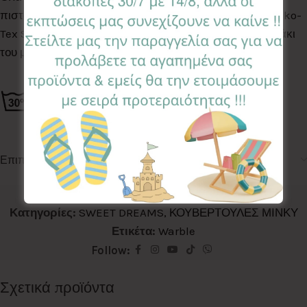
πιστοποιημένα για βλαβερές ουσίες σύμφωνα με το Oeko-
Tex Standard 100, κατάλληλα για το ευαίσθητο δερματάκι
του μωρού σας.
Επιπλέον πληροφορίες
Κωδικός προϊόντος:
BLM-WB
Κατηγορίες:
SWEET DREAMS
,
ΚΟΥΒΕΡΤΟΥΛΕΣ ΜΙΝΚΥ
Ετικέτα:
Warble
Follow:
Σχετικά προϊόντα