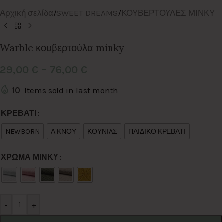
Αρχική σελίδα
/
SWEET DREAMS
/
ΚΟΥΒΕΡΤΟΥΛΕΣ ΜΙΝΚΥ
Warble κουβερτούλα minky
29,00
€
–
76,00
€
10
Items sold in last month
Alternative:
ΚΡΕΒΑΤΙ
NEWBORN
ΛΙΚΝΟΥ
ΚΟΥΝΙΑΣ
ΠΑΙΔΙΚΟ ΚΡΕΒΑΤΙ
ΧΡΩΜΑ ΜΙΝΚΥ
-
+