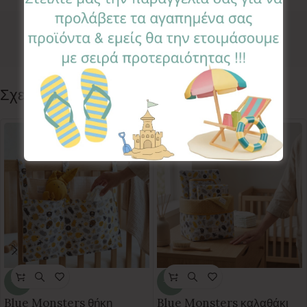
Κωδικός προϊόντος:
FBR-RD
Κατηγορίες:
DECO
,
FLAG BANNER
Follow:
Σχετικά προϊόντα
-35%
-20%
Blue Monsters θήκη
Blue Monsters καλαθάκι