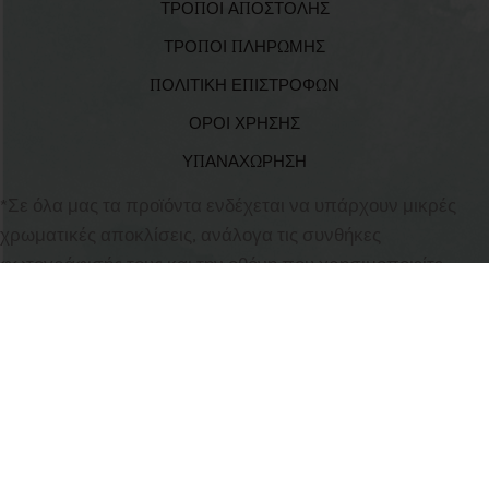
ΤΡΟΠΟΙ ΑΠΟΣΤΟΛΗΣ
ΤΡΟΠΟΙ ΠΛΗΡΩΜΗΣ
ΠΟΛΙΤΙΚΗ ΕΠΙΣΤΡΟΦΩΝ
ΟΡΟΙ ΧΡΗΣΗΣ
ΥΠΑΝΑΧΩΡΗΣΗ
*Σε όλα μας τα προϊόντα ενδέχεται να υπάρχουν μικρές
χρωματικές αποκλίσεις, ανάλογα τις συνθήκες
φωτογράφισής τους και την οθόνη που χρησιμοποιείτε.
All
babyvalia.gr
2023-2026 CREATED BY
BabyValia Collections
Rights Reserved