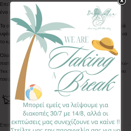
Επιλέξτε ανάμεσα στους πολλούς συνδυασμούς μας για
ένα μοναδικό αποτέλεσμα.
Τα σημαιάκια είναι ραμμένα στο χέρι με 100% βαμβακερά
υφάσματα και έχουν ύψος 16εκ. Δώρο το κορδονάκι για να
το κρεμάσετε.
Όλα τα Υφάσματα της συλλογής μας είναι ελεγμένα &
πιστοποιημένα για βλαβερές ουσίες σύμφωνα με το Oeko-
Tex Standard 100, κατάλληλα για το ευαίσθητο δερματάκι
του μωρού σας.
Επιπλέον πληροφορίες