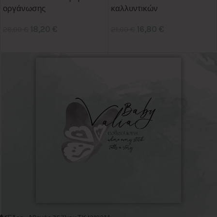
οργάνωσης
καλλυντικών
18,20
€
16,80
€
28,00
€
21,00
€