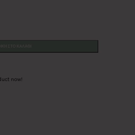
ΚΗ ΣΤΟ ΚΑΛΆΘΙ
duct now!