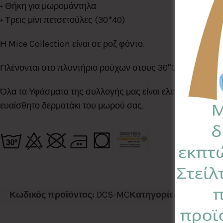
• Θήκη για μωρομάντηλα
• Τρεις μίνι πετσετούλες (30*40)
Η Mice Collection είναι σε ροζ φόντο.
Πλένονται στο πλυντήριο ρούχων στους 30°C
Όλα τα Υφάσματα της συλλογής μας είναι ελεγμένα & πισ
ευαίσθητο δερματάκι του μωρού σας.
Κωδικός προϊόντος:
DCS-MC
Κατηγορίες:
BABY SH