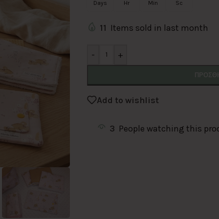
Days
Hr
Min
Sc
11
Items sold in last month
Alternative:
-
+
ΠΡΟΣΘΉ
Add to wishlist
3
People watching this pro