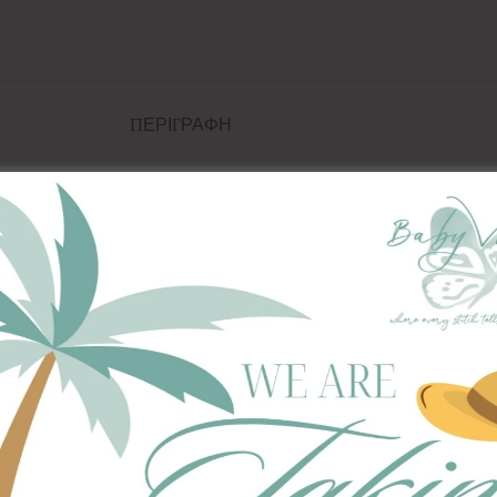
ΠΕΡΙΓΡΑΦΉ
 για δωράκι για την αγαπημένη σας μέλλουσα μανούλα, αλ
 μαζί σας για να αλλάξετε πάνα στο μωρό σας, στα πιο υπ
 αποτέλεσμα!
ροτάσεις της BabyValia, για μια νέα μανούλα που ψάχνει τ