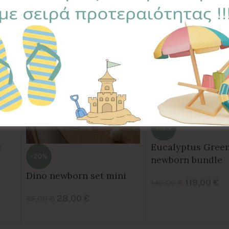
-15%
e
Eucalyptus Gree
-20%
newborn bundle
Dino newborn set mini
119,00
€
140,00
€
28,00
€
35,00
€