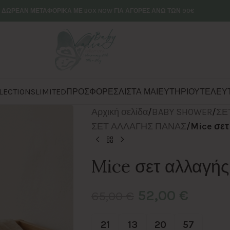
ΔΩΡΕΑΝ ΜΕΤΑΦΟΡΙΚΑ ΜΕ BOX NOW ΓΙΑ ΑΓΟΡΕΣ ΑΝΩ ΤΩΝ 90€
LECTIONS
LIMITED
ΠΡΟΣΦΟΡΕΣ
ΛΙΣΤΑ ΜΑΙΕΥΤΗΡΙΟΥ
ΤΕΛΕΥΤ
Αρχική σελίδα
/
BABY SHOWER
/
ΣΕ
ΣΕΤ ΑΛΛΑΓΗΣ ΠΑΝΑΣ
/
Mice σετ
Mice σετ αλλαγής
52,00
€
65,00
€
21
13
20
55