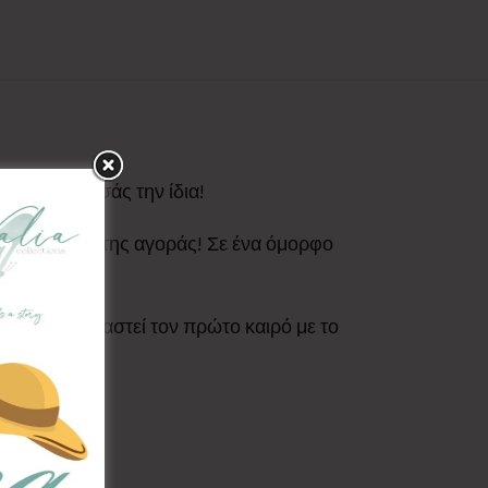
λα & για εσάς την ίδια!
έροχα σχέδια της αγοράς! Σε ένα όμορφο
ο τι θα χρειαστεί τον πρώτο καιρό με το