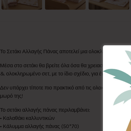
Το Σετάκι Αλλαγής Πάνας αποτελεί μια ολοκληρωμένη ιδέα
Μέσα στο σετάκι θα βρείτε όλα όσα θα χρειαστεί να έχετε
& ολοκληρωμένο σετ, με το ίδιο σχέδιο, για ένα υπέροχο
Δεν υπάρχει τίποτε πιο πρακτικό από τις ολοκληρωμένες π
μωρό της!
Το σετάκι αλλαγής πάνας περιλαμβάνει:
• Καλαθάκι καλλυντικών
• Κάλυμμα αλλαγής πάνας (50*70)