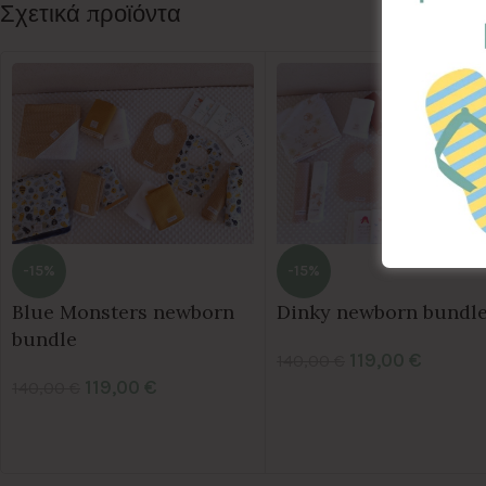
Σχετικά προϊόντα
-15%
-15%
Blue Monsters newborn
Dinky newborn bundl
bundle
119,00
€
140,00
€
119,00
€
140,00
€