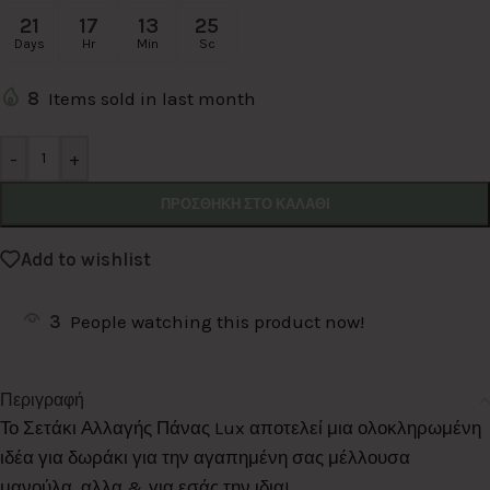
21
17
13
25
Days
Hr
Min
Sc
8
Items sold in last month
Alternative:
-
+
ΠΡΟΣΘΉΚΗ ΣΤΟ ΚΑΛΆΘΙ
Add to wishlist
3
People watching this product now!
Περιγραφή
Το Σετάκι Αλλαγής Πάνας Lux αποτελεί μια ολοκληρωμένη
ιδέα για δωράκι για την αγαπημένη σας μέλλουσα
μανούλα, αλλα & για εσάς την ιδια!