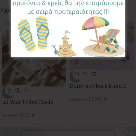
Σχετικά προϊόντα
-15%
Dinky newborn bundle
-30%
119,00
€
140,00
€
1st Year Twins Cards
10,50
€
15,00
€