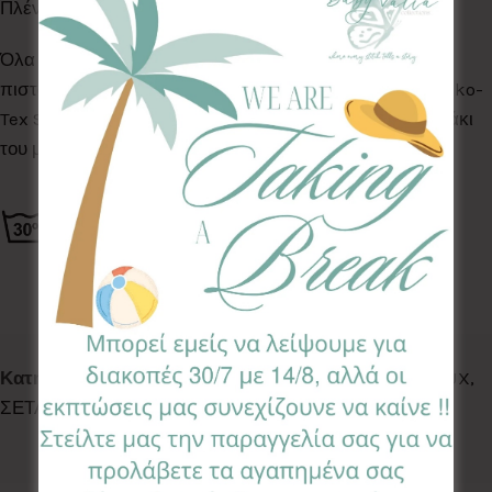
Πλένονται στο πλυντήριο ρούχων στους 30°C
Όλα τα Υφάσματα της συλλογής μας είναι ελεγμένα &
πιστοποιημένα για βλαβερές ουσίες σύμφωνα με το Oeko-
Tex Standard 100, κατάλληλα για το ευαίσθητο δερματάκι
του μωρού σας.
Κωδικός προϊόντος:
DCSL-PT
Κατηγορίες:
BABY SHOWER
,
ΣΕΤ ΑΛΛΑΓΗΣ ΠΑΝΑΣ LUX
,
ΣΕΤΑΚΙΑ ΑΛΛΑΓΗΣ ΠΑΝΑΣ
Ετικέτα:
Party
Follow: