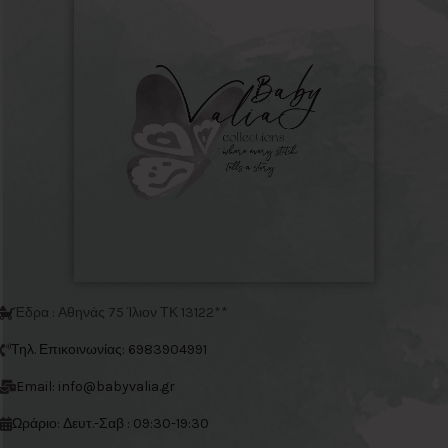
Έδρα : Αθηνάς 75 Ίλιον ΤΚ 13122**
Τηλ. Επικοινωνίας: 6983904991
Email: info@babyvalia.gr
Ωράριο: Δευτ.-Σαβ : 09:30-19:30