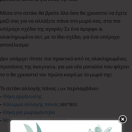
Μέσα στο σετάκι θα βρείτε όλα όσα θα χρειαστεί να έχετε
μαζί σας για να αλλάξετε πάνα στο μωρό σας, στα πιο
υπέροχα σχέδια της αγοράς! Σε ένα όμορφο &
ολοκληρωμένο σετ, με το ίδιο σχέδιο, για ένα υπέροχο
αποτέλεσμα!
Δεν υπάρχει τίποτε πιο πρακτικό από τις ολοκληρωμένες
προτάσεις της BabyValia, για μια νέα μανούλα που ψάχνει
το τι θα χρειαστεί τον πρώτο καιρό με το μωρό της!
Το σετάκι αλλαγής πάνας Lux περιλαμβάνει:
•
Θήκη οργάνωσης
•
Κάλυμμα αλλαγής πάνας
(60*80)
•
Θήκη για μωρομάντηλα
•
Μπουρνουζάκι κάπα
(70*70)