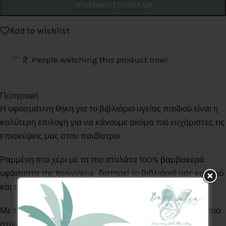
ΠΡΟΣΘΉΚΗ ΣΤΟ ΚΑΛΆΘΙ
Add to wishlist
2
People watching this product now!
Περιγραφή
Η υφασμάτινη θήκη για το βιβλιάριο υγείας παιδιού είναι η
καλύτερη επιλογή για να κάνουμε ακόμα πιο ευχάριστες τις
επισκέψεις μας στον παιδίατρο!
Ραμμένη στο χέρι με τα πιο στυλάτα 100% βαμβακερά
υφάσματα της BabyValia, διατηρεί το βιβλιάριό μας καθαρό
και προστατευμένο από τη φθορά του χρόνου.
Με τρέσσα, ή κλασική, με μονόργαμμα ή χωρίς, είναι η πιο
στυλάτη & ξεχωριστή θήκη για το βιβλιάριο υγείας του