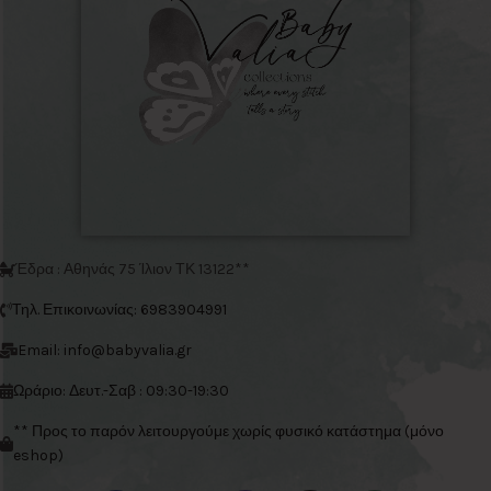
Έδρα : Αθηνάς 75 Ίλιον ΤΚ 13122**
Τηλ. Επικοινωνίας: 6983904991
Email: info@babyvalia.gr
Ωράριο: Δευτ.-Σαβ : 09:30-19:30
** Προς το παρόν λειτουργούμε χωρίς φυσικό κατάστημα (μόνο
eshop)