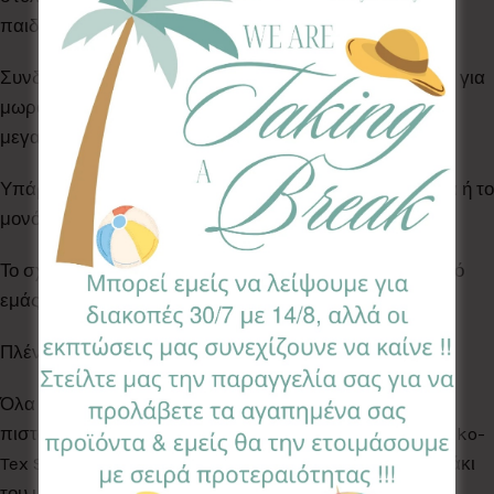
παιδιού σας!
Συνδυάστε την με την θήκη για μωρομάντηλα ή τη θήκη για
μωρομάντηλα & πάνες της ίδιας σειράς. Διαθέσιμο σε
μεγαλη ποικιλία σχεδίων.
Υπάρχει δυνατότητα να προστεθεί τρέσσα με διχρωμία ή το
μονόγραμμα του παιδιού.
Το σχέδιο στο εσωτερικό συνδυάζεται & επιλέγεται από
εμάς βάση διαθεσιμότητας.
Πλένεται στο πλυντήριο στους 30°C
Όλα τα Υφάσματα της συλλογής μας είναι ελεγμένα &
πιστοποιημένα για βλαβερές ουσίες σύμφωνα με το Oeko-
Tex Standard 100, κατάλληλα για το ευαίσθητο δερματάκι
του μωρού σας