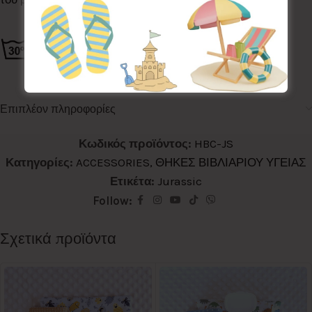
Επιπλέον πληροφορίες
Κωδικός προϊόντος:
HBC-JS
Κατηγορίες:
ACCESSORIES
,
ΘΗΚΕΣ ΒΙΒΛΙΑΡΙΟΥ ΥΓΕΙΑΣ
Ετικέτα:
Jurassic
Follow:
Σχετικά προϊόντα