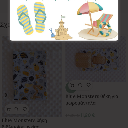
Ετικέτα:
Eucalytpus White
Follow:
Σχετικά προϊόντα
-20%
Blue Monsters θήκη για
μωρομάντηλα
11,20
€
14,00
€
Blue Monsters θήκη
βιβλιαρίου υγείας