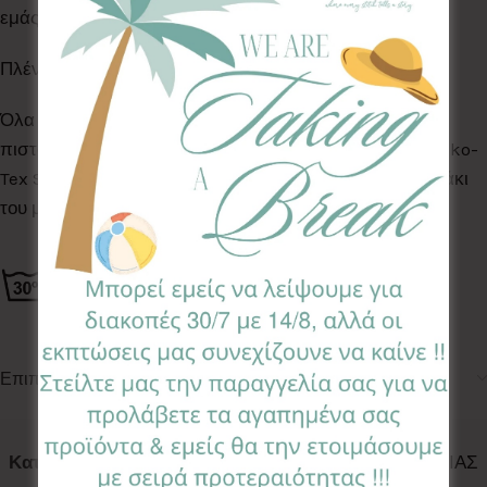
εμάς βάση διαθεσιμότητας.
Πλένεται στο πλυντήριο στους 30°C
Όλα τα Υφάσματα της συλλογής μας είναι ελεγμένα &
πιστοποιημένα για βλαβερές ουσίες σύμφωνα με το Oeko-
Tex Standard 100, κατάλληλα για το ευαίσθητο δερματάκι
του μωρού σας
Επιπλέον πληροφορίες
Κωδικός προϊόντος:
HBC-EW
Κατηγορίες:
ACCESSORIES
,
ΘΗΚΕΣ ΒΙΒΛΙΑΡΙΟΥ ΥΓΕΙΑΣ