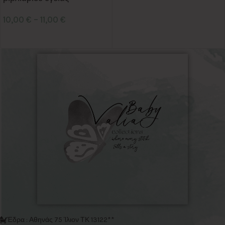
10,00
€
–
11,00
€
Έδρα : Αθηνάς 75 Ίλιον ΤΚ 13122**