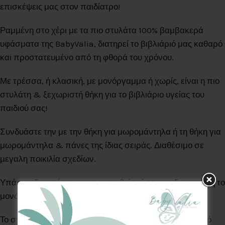
επισκέψεις μας στον παιδίατρο!
Ραμμένη στο χέρι με τα πιο στυλάτα 100% βαμβακερά
υφάσματα της BabyValia, διατηρεί το βιβλιάριό μας καθαρό
και προστατευμένο από τη φθορά του χρόνου.
Με τρέσσα, ή κλασική, με μονόργαμμα ή χωρίς, είναι η πιο
στυλάτη & ξεχωριστή θήκη για το βιβλιάριο υγείας του
παιδιού σας!
Συνδυάστε την με την θήκη για μωρομάντηλα ή τη θήκη για
μωρομάντηλα & πάνες της ίδιας σειράς. Διαθέσιμο σε
μεγαλη ποικιλία σχεδίων.
Υπάρχει δυνατότητα να προστεθεί τρέσσα με διχρωμία ή το
μονόγραμμα του παιδιού.
Το σχέδιο στο εσωτερικό συνδυάζεται & επιλέγεται από