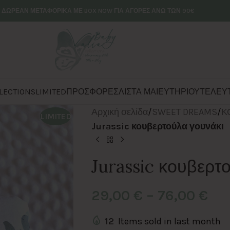
ΔΩΡΕΑΝ ΜΕΤΑΦΟΡΙΚΑ ΜΕ BOX NOW ΓΙΑ ΑΓΟΡΕΣ ΑΝΩ ΤΩΝ 90€
LECTIONS
LIMITED
ΠΡΟΣΦΟΡΕΣ
ΛΙΣΤΑ ΜΑΙΕΥΤΗΡΙΟΥ
ΤΕΛΕΥΤ
Αρχική σελίδα
/
SWEET DREAMS
/
Κ
LIMITED
Jurassic κουβερτούλα γουνάκι
Jurassic κουβερτ
29,00
€
–
76,00
€
12
Items sold in last month