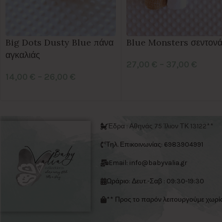
Big Dots Dusty Blue πάνα
Blue Monsters σεντονά
αγκαλιάς
27,00
€
–
37,00
€
14,00
€
–
26,00
€
Έδρα : Αθηνάς 75 Ίλιον ΤΚ 13122**
Τηλ. Επικοινωνίας: 6983904991
Email: info@babyvalia.gr
Ωράριο: Δευτ.-Σαβ : 09:30-19:30
** Προς το παρόν λειτουργούμε χωρί