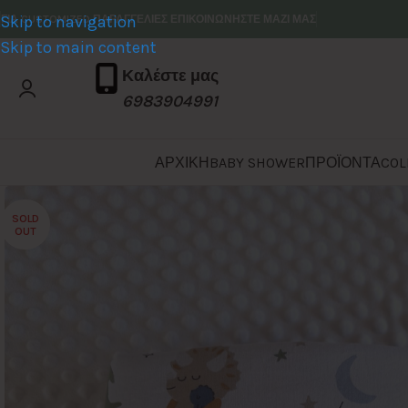
Skip to navigation
ΓΙΑ CUSTOMIZED ΠΑΡΑΓΓΕΛΙΕΣ ΕΠΙΚΟΙΝΩΝΗΣΤΕ ΜΑΖΙ ΜΑΣ
Skip to main content
Καλέστε μας
6983904991
ΑΡΧΙΚΗ
BABY SHOWER
ΠΡΟΪΟΝΤΑ
COL
SOLD
OUT