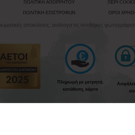
ΠΟΛΙΤΙΚΗ ΑΠΟΡΡΗΤΟΥ
ΠΕΡΙ COOKI
ΠΟΛΙΤΙΚΗ ΕΠΙΣΤΡΟΦΩΝ
ΟΡΟΙ ΧΡΗΣ
χρωματικές αποκλίσεις, ανάλογα τις συνθήκες φωτογράφισ
Πληρωμή με μετρητά,
Ασφάλε
κατάθεση, κάρτα
συ
All Rights Reserved
23-2026 CREATED BY
BabyValia Collections