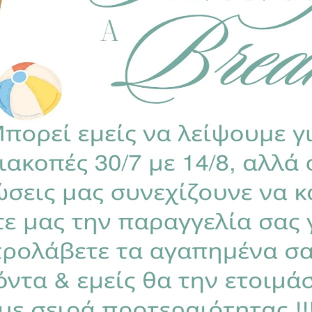
ποαλλεργικό γουνάκι, προσφέρει στο μώρο σας ένα αίσθ
 χειμώνα.
άντα
της ίδιας σειράς για να διαμορφώσετε ένα ζεστό & 
 μόνο από την πλευρά του υφάσματος & όχι από το γουνά
τοποιημένα για βλαβερές ουσίες σύμφωνα με το Oeko-Tex 