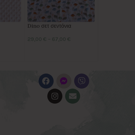
Dizzy Fans σ
Dino σετ σεντόνια
27,00
€
–
37,
29,00
€
–
67,00
€