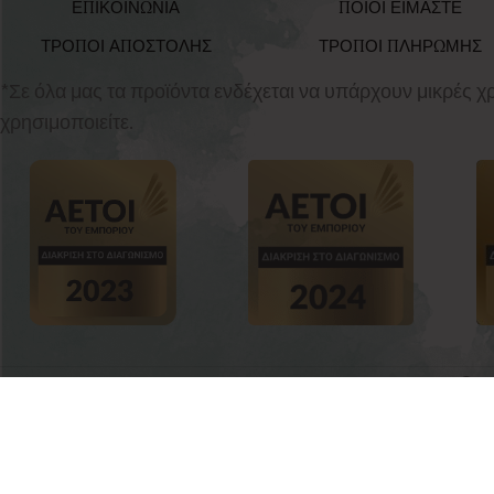
ΕΠΙΚΟΙΝΩΝΙΑ
ΠΟΙΟΙ ΕΙΜΑΣΤΕ
ΤΡΟΠΟΙ ΑΠΟΣΤΟΛΗΣ
ΤΡΟΠΟΙ ΠΛΗΡΩΜΗΣ
*Σε όλα μας τα προϊόντα ενδέχεται να υπάρχουν μικρές 
χρησιμοποιείτε.
babyvalia.gr
20