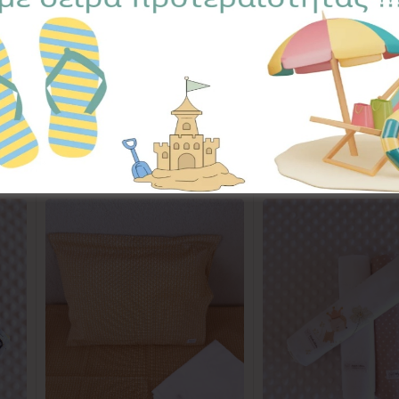
SWEET DREAMS
,
ΚΟΥΒΕΡΤΟΥΛΕΣ ΓΟΥΝΑΚΙ
Ετικέτα:
Jur