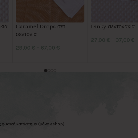
κια
Caramel Drops σετ
Dinky σεντονάκια
σεντόνια
27,00
€
–
37,00
€
29,00
€
–
67,00
€
ς φυσικό κατάστημα (μόνο eshop)