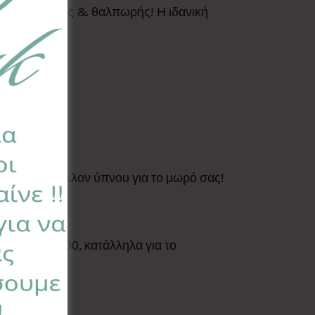
ημα ασφάλειας & θαλπωρής! Η ιδανική
ήρεμο περιβάλλον ύπνου για το μωρό σας!
κι.
Standard 100, κατάλληλα για το