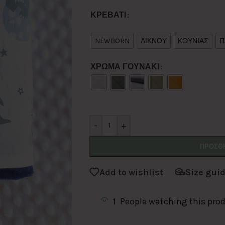
Alternative:
ΚΡΕΒΑΤΙ
NEWBORN
ΛΙΚΝΟΥ
ΚΟΥΝΙΑΣ
Π
ΧΡΩΜΑ ΓΟΥΝΑΚΙ
-
+
ΠΡΟΣΘΉ
Add to wishlist
Size gui
1
People watching this pro