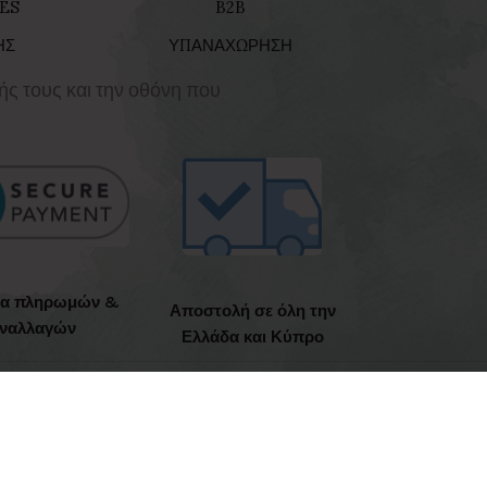
ES
B2B
ΗΣ
ΥΠΑΝΑΧΩΡΗΣΗ
ής τους και την οθόνη που
ια πληρωμών &
Αποστολή σε όλη την
ναλλαγών
Ελλάδα και Κύπρο