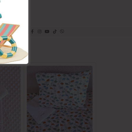
assic
Follow: