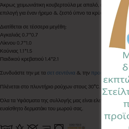
Άκρως χειμωνιάτικη κουβερτούλα με απαλό, αφράτο & υ
επιλογή για έναν ήρεμο & ζεστό ύπνο τα κρύα βράδια του
Διατίθεται σε τέσσερα μεγέθη:
Αγκαλιάς 0.7*0.7
Λίκνου 0.7*1.0
Κούνιας 1.1*1.5
Παιδικού κρεβατιού 1.4*2.1
Συνδυάστε την με τα
σετ σεντόνια
& την
προστατευτική π
Πλένεται στο πλυντήριο ρούχων στους 30°C. Σιδερώνεται
Όλα τα Υφάσματα της συλλογής μας είναι ελεγμένα & πισ
ευαίσθητο δερματάκι του μωρού σας.