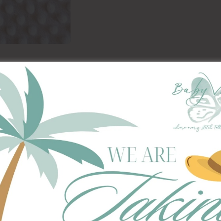
ΠΕΡΙΓΡΑΦΉ
ΕΠΙΠΛΈΟΝ ΠΛΗΡΟΦΟΡΊΕΣ
ρει η κουβερτούλα γουνάκι της BabyValia!