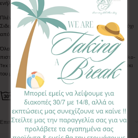
ενήλικα!
Πλένονται στο πλυντήριο ρούχων στους 30°C.
Σιδερώνονται μόνο από την πλευρά του υφάσματος & όχι
από το minky. Σιδέρωμα χωρίς ατμό.
Όλα τα Υφάσματα της συλλογής μας είναι ελεγμένα &
πιστοποιημένα για βλαβερές ουσίες σύμφωνα με το Oeko-
Tex Standard 100, κατάλληλα για το ευαίσθητο δερματάκι
του μωρού σας.
Επιπλέον πληροφορίες
Κωδικός προϊόντος:
BPL-JS