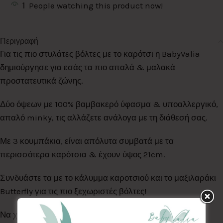
1
People watching this product now!
Περιγραφή
Για τις πιο στυλάτες βόλτες με το καρότσι η BabyValia
δημιούργησε για εσάς τα πιο απαλά & μαλακά
προστατευτικά ζώνης.
Δύο όψεων με 100% βαμβακερό ύφασμα & υποαλλεργικό,
απαλό minky, τις αλλάζετε ανάλογα με τη διάθεσή σας.
Με 3 κουμπάκια, είναι απόλυτα συμβατά με τα
περισσότερα καρότσια & έχουν ύψος 21cm.
Συνδυάστε τα με το κάλυμμα καροτσιού και το μαξιλαράκι
Butterfly για τις πιο ξεχωριστές βόλτες!
Να χρησιμοποιούνται πάντα υπό την επίβλεψη ενός