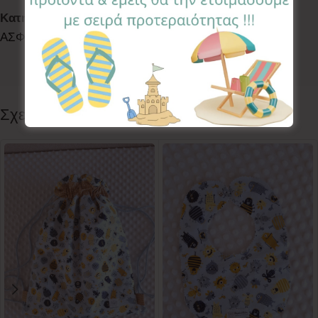
Κατηγορίες:
LETS WALK
,
ΠΡΟΣΤΑΤΕΥΤΙΚΑ ΖΩΝΗΣ
ΑΣΦΑΛΕΙΑΣ
Ετικέτα:
Jurassic
Follow:
Σχετικά προϊόντα