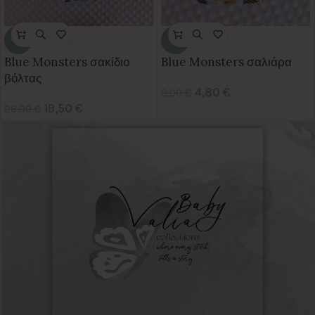
-25%
-40%
Blue Monsters σακίδιο
Blue Monsters σαλιάρα
βόλτας
4,80
€
8,00
€
19,50
€
26,00
€