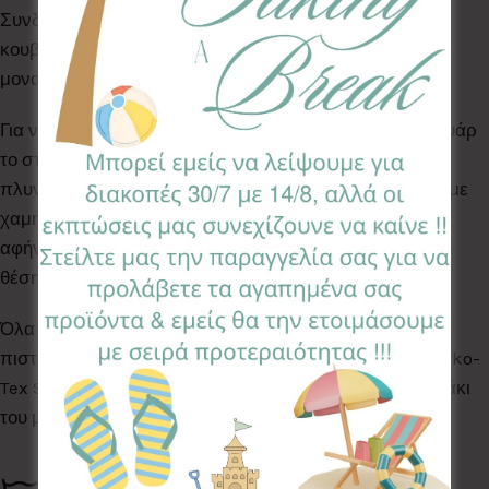
Συνδυάστε την με το μαξιλαράκι πεταλούδα και την
κουβερτούλα νεογέννητου της ίδιας σειράς για ένα
μοναδικό αποτέλεσμα.
Για να πλύνουνε τη φωλίτσα, αφαιρούμε από το φερμουάρ
το στρωματάκι, & πλένουμε την υπόλοιπη φωλιά στο
πλυντήριο ρούχων στους 30°C σε ελαφρύ πρόγραμμα με
χαμηλές στροφές. Το στρωματάκι δεν πλένεται. Την
αφήνουμε να στεγνώσει καλά και φυσικά, σε οριζόντια
θέση. Δεν μπαίνει στο στεγνωτήριο.
Όλα τα Υφάσματα της συλλογής μας είναι ελεγμένα &
πιστοποιημένα για βλαβερές ουσίες σύμφωνα με το Oeko-
Tex Standard 100, κατάλληλα για το ευαίσθητο δερματάκι
του μωρού σας.