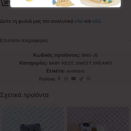
Δείτε τη φωλιά μας πιο αναλυτικά
εδώ
και
εδώ
Επιπλέον πληροφορίες
Κωδικός προϊόντος:
BNS-JS
Κατηγορίες:
BABY NEST
,
SWEET DREAMS
Ετικέτα:
Jurassic
Follow:
Σχετικά προϊόντα