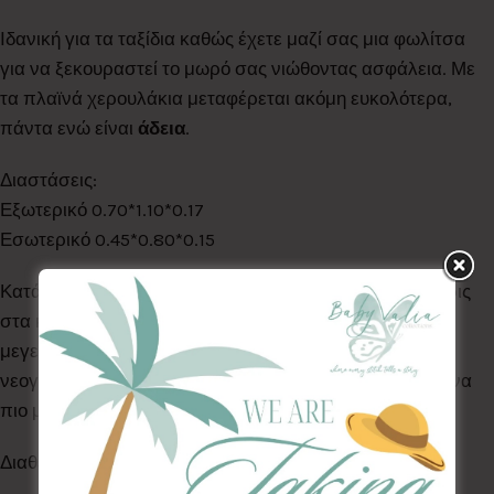
Ιδανική για τα ταξίδια καθώς έχετε μαζί σας μια φωλίτσα
για να ξεκουραστεί το μωρό σας νιώθοντας ασφάλεια. Με
τα πλαϊνά χερουλάκια μεταφέρεται ακόμη ευκολότερα,
πάντα ενώ είναι
άδεια
.
Διαστάσεις:
Εξωτερικό 0.70*1.10*0.17
Εσωτερικό 0.45*0.80*0.15
Κατάλληλη για χρήση από νεογέννητα εώς 1 έτους. Χάρις
στα κορδόνια της στο κάτω μέρος προσαρμόζεται το
μεγεθός της, κάνοντάς τη μικρή σαν φωλίτσα για το
νεογέννητο αλλά και μεγαλύτερη για να νιώθει άνετα ένα
πιο μεγάλο μωράκι.
Διαθέτει φερμουάρ για να αφαιρούμε στο στρωματάκι.