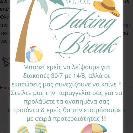
Στείλτε μας μήνυμα ή καλέστε μας για να βρούμε & άλλες
επιλογές σχεδίων & χρωμάτων !
Όλα τα Υφάσματα της συλλογής μας είναι ελεγμένα &
πιστοποιημένα για βλαβερές ουσίες σύμφωνα με το Oeko-
Tex Standard 100, κατάλληλα για το ευαίσθητο δερματάκι
του μωρού σας.
Επιπλέον πληροφορίες
Κωδικός προϊόντος:
FLL-SK
Κατηγορίες:
DECO
,
ΣΗΜΑΙΑΚΙΑ ΜΕ ΜΟΝΟΓΡΑΜΜΑ
Follow: