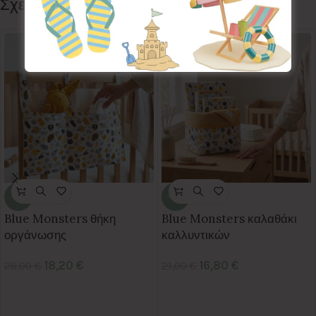
Σχετικά προϊόντα
-35%
-20%
Blue Monsters θήκη
Blue Monsters καλαθάκι
οργάνωσης
καλλυντικών
18,20
€
16,80
€
28,00
€
21,00
€