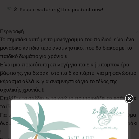
2
People watching this product now!
Περιγραφή
Το σημαιάκι αυτό με το μονόγραμμα του παιδιού, είναι ένα
μοναδικό και ιδιαίτερο αναμνηστικό, που θα διακοσμεί το
παιδικό δωμάτιο για χρόνια !!
Είναι μια πρωτότυπη επιλογή για παιδική μπομπονιέρα
βάφτισης, για δωράκι στο παιδικό πάρτυ, για μη φαγώσιμο
κέρασμα αλλά & για αναμνηστικό για το τέλος της
σχολικής χρονιάς !!
Επιλέξτε το σχέδιο & το χρώμα που ταιριάζει σε εσάς, είτε
το ίδιο για αγόρια & κορίτσια, είτε & διαφορετικό .
Για τα μωράκια που δεν έχουν αποφασίσει οι γονείς ακόμα
όνομα, μπορείτε να επιλέξετε αντί για γράμμα, το αστεράκι
!