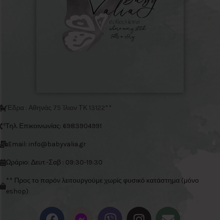
Έδρα : Αθηνάς 75 Ίλιον ΤΚ 13122**
Τηλ. Επικοινωνίας: 6983904991
Email: info@babyvalia.gr
Ωράριο: Δευτ.-Σαβ : 09:30-19:30
** Προς το παρόν λειτουργούμε χωρίς φυσικό κατάστημα (μόνο
eshop)