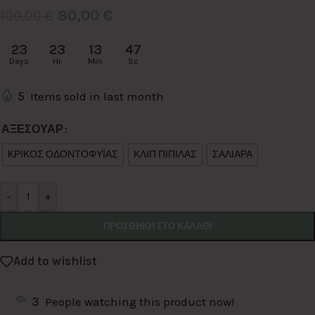
80,00
€
100,00
€
23
23
13
46
Days
Hr
Min
Sc
5
Items sold in last month
Alternative:
ΑΞΕΣΟΥΑΡ
ΚΡΙΚΟΣ ΟΔΟΝΤΟΦΥΪΑΣ
ΚΛΙΠ ΠΙΠΙΛΑΣ
ΣΑΛΙΑΡΑ
-
+
ΠΡΟΣΘΉΚΗ ΣΤΟ ΚΑΛΆΘΙ
Add to wishlist
3
People watching this product now!