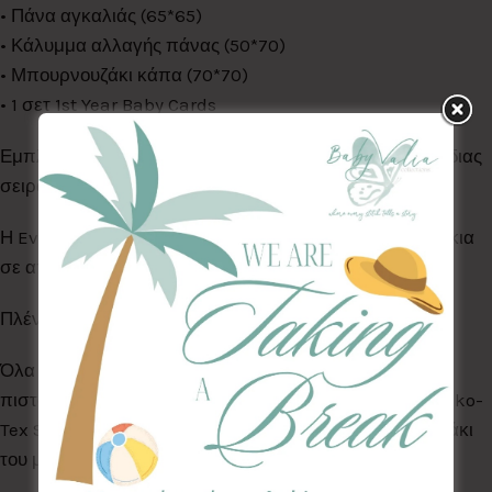
• Πάνα αγκαλιάς (65*65)
• Κάλυμμα αλλαγής πάνας (50*70)
• Μπουρνουζάκι κάπα (70*70)
• 1 σετ 1st Year Baby Cards
Εμπλουτίστε το set σας με τα υπόλοιπα προϊόντα της ίδιας
σειράς.
Η Evergreen Collection είναι σε λευκό φόντο με κλαδάκια
σε αποχρώσεις κυρίως του πράσσινο σκούρο.
Πλένονται ολα στο πλυντήριο ρούχων στους 30°C
Όλα τα Υφάσματα της συλλογής μας είναι ελεγμένα &
πιστοποιημένα για βλαβερές ουσίες σύμφωνα με το Oeko-
Tex Standard 100, κατάλληλα για το ευαίσθητο δερματάκι
του μωρού σας.