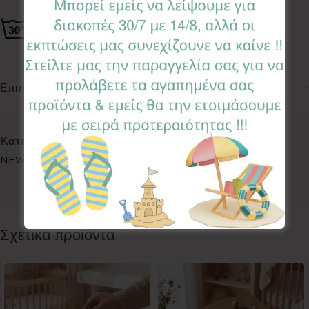
Επιπλέον πληροφορίες
Κωδικός προϊόντος:
NBSX-EV
Κατηγορίες:
BABY SHOWER
,
NEWBORN SET MAXI
,
NEWBORN SETS
Ετικέτα:
Evergreen
Follow:
Σχετικά προϊόντα