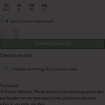
22
18
06
48
Days
Hr
Min
Sc
6
Items sold in last month
Alternative:
-
+
ΠΡΟΣΘΉΚΗ ΣΤΟ ΚΑΛΆΘΙ
Add to wishlist
1
People watching this product now!
Περιγραφή
Το Σετάκι Αλλαγής Πάνας αποτελεί μια ολοκληρωμένη ιδέα
για δωράκι για την αγαπημένη σας μέλλουσα μανούλα,
αλλα & για εσάς την ίδια!