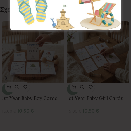
Σχετικά προϊόντα
-30%
-30%
1st Year Baby Boy Cards
1st Year Baby Girl Cards
10,50
€
10,50
€
15,00
€
15,00
€