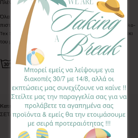
Πλένονται στο πλυντήριο ρούχων στους 30°C
Όλα τα Υφάσματα της συλλογής μας είναι ελεγμένα &
πιστοποιημένα για βλαβερές ουσίες σύμφωνα με το Oeko-
Tex Standard 100, κατάλληλα για το ευαίσθητο δερματάκι
του μωρού σας.
Κωδικός προϊόντος:
DCS-EW
Κατηγορίες:
BABY SHOWER
,
ΣΕΤ ΑΛΛΑΓΗΣ ΠΑΝΑΣ
,
ΣΕΤΑΚΙΑ ΑΛΛΑΓΗΣ ΠΑΝΑΣ
Ετικέτα:
Eucalytpus White
Follow: