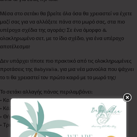
Μέσα στο σετάκι θα βρείτε όλα όσα θα χρειαστεί να έχετε
μαζί σας για να αλλάξετε πάνα στο μωρό σας, στα πιο
υπέροχα σχέδια της αγοράς! Σε ένα όμορφο &
ολοκληρωμένο σετ, με το ίδιο σχέδιο, για ένα υπέροχο
αποτέλεσμα!
Δεν υπάρχει τίποτε πιο πρακτικό από τις ολοκληρωμένες
προτάσεις της BabyValia, για μια νέα μανούλα που ψάχνει
το τι θα χρειαστεί τον πρώτο καιρό με το μωρό της!
Το σετάκι αλλαγής πάνας περιλαμβάνει:
• Καλαθάκι καλλυντικών
• Κάλυμμα αλλαγής πάνας (50*70)
• Θήκη για μωρομάντηλα
• Τρεις μίνι πετσετούλες (30*40)