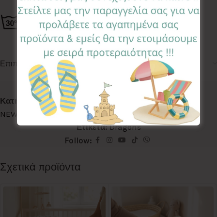
Επιπλέον πληροφορίες
Κωδικός προϊόντος:
NBSN-DRG
Κατηγορίες:
BABY SHOWER
,
NEWBORN SET MINI
,
NEWBORN SETS
Ετικέτα:
Dragons
Follow:
Σχετικά προϊόντα