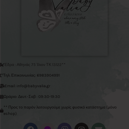
Έδρα : Αθηνάς 75 Ίλιον ΤΚ 13122**
Τηλ. Επικοινωνίας: 6983904991
Email: info@babyvalia.gr
Ωράριο: Δευτ.-Σαβ : 09:30-19:30
** Προς το παρόν λειτουργούμε χωρίς φυσικό κατάστημα (μόνο
eshop)