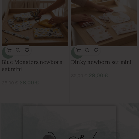
-20%
-20%
Blue Monsters newborn
Dinky newborn set mini
set mini
28,00
€
35,00
€
28,00
€
35,00
€