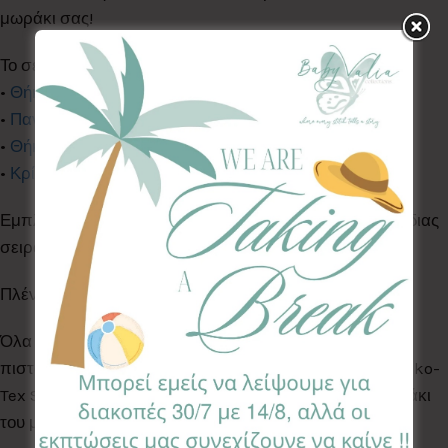
μωράκι σας!
Το σετ περιλαμβάνει:
•
Θήκη βιβλιαρίου Υγείας
•
Πανάκι φροντίδας
(30*30)
•
Θήκη για μωρομάντηλα
•
Κρίκος οδοντοφυΐας
ή
Κλιπ πιπίλας
ή
Σαλιάρα
Εμπλουτίστε το set σας με τα υπόλοιπα προϊόντα της ίδιας
σειράς.
Πλένονται ολα στο πλυντήριο ρούχων στους 30°C
Όλα τα Υφάσματα της συλλογής μας είναι ελεγμένα &
πιστοποιημένα για βλαβερές ουσίες σύμφωνα με το Oeko-
Tex Standard 100, κατάλληλα για το ευαίσθητο δερματάκι
του μωρού σας.