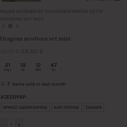
Αρχική σελίδα
/
BABY SHOWER
/
NEWBORN SETS
/
NEWBORN SET MINI
Dragons newborn set mini
28,00
€
35,00
€
21
18
12
46
Days
Hr
Min
Sc
7
Items sold in last month
Alternative:
ΑΞΕΣΟΥΑΡ
ΚΡΙΚΟΣ ΟΔΟΝΤΟΦΥΪΑΣ
ΚΛΙΠ ΠΙΠΙΛΑΣ
ΣΑΛΙΑΡΑ
-
+