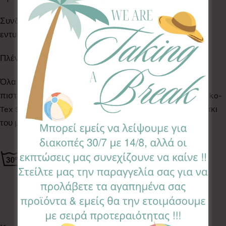
Συνδυάστε με
κλιπ πιπίλας
της ίδιας σειράς και
εντυπωσιάστε!
Πλένονται στο πλυντήριο ρούχων στους 30°C.
Όλα τα Υφάσματα της συλλογής μας είναι ελεγμένα &
πιστοποιημένα για βλαβερές ουσίες σύμφωνα με το Oeko-
Tex Standard 100, κατάλληλα για το ευαίσθητο δερματάκι
του μωρού σας.
Κωδικός προϊόντος:
BIB-DRG