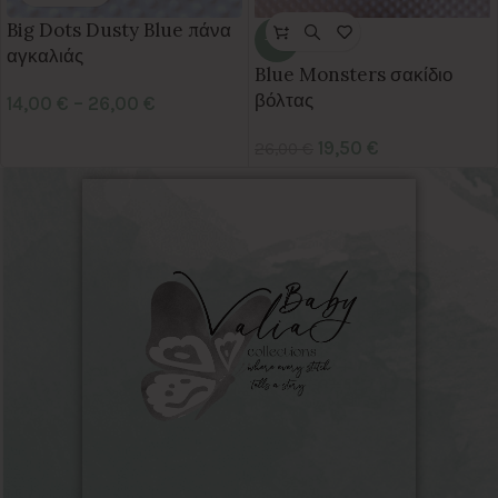
Big Dots Dusty Blue πάνα
-25%
αγκαλιάς
Blue Monsters σακίδιο
βόλτας
14,00
€
–
26,00
€
19,50
€
26,00
€