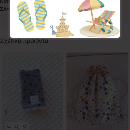
Κατηγορίες:
ACCESSORIES
,
LETS EAT
,
LETS WALK
,
ΣΑΛΙΑΡΕΣ
,
ΣΑΛΙΑΡΕΣ
,
ΣΑΛΙΑΡΕΣ
Ετικέτα:
Dragons
Follow:
Σχετικά προϊόντα