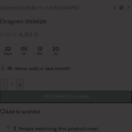
Αρχική σελίδα
/
LETS EAT
/
ΣΑΛΙΑΡΕΣ
Dragons σαλιάρα
4,80
€
8,00
€
22
05
12
19
Days
Hr
Min
Sc
18
Items sold in last month
Alternative:
-
+
ΠΡΟΣΘΉΚΗ ΣΤΟ ΚΑΛΆΘΙ
Add to wishlist
2
People watching this product now!