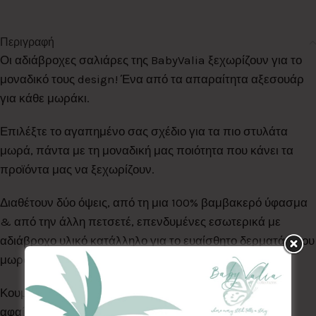
Περιγραφή
Οι αδιάβροχες σαλιάρες της BabyValia ξεχωρίζουν για το
μοναδικό τους design! Ένα από τα απαραίτητα αξεσουάρ
για κάθε μωράκι.
Επιλέξτε το αγαπημένο σας σχέδιο για τα πιο στυλάτα
μωρά, πάντα με τη μοναδική μας ποιότητα που κάνει τα
προϊόντα μας να ξεχωρίζουν.
Διαθέτουν δύο όψεις, από τη μια 100% βαμβακερό ύφασμα
& από την άλλη πετσετέ, επενδυμένες εσωτερικά με
αδιάβροχο υλικό κατάλληλο για το ευαίσθητο δερματάκι του
μωρού σας.
Κουμπώνουν με τρουκς για εύκολη τοποθέτηση &
αφαίρεση ανά πάσα στιγμή.