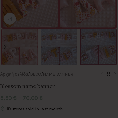
Click to enlarge
Αρχική σελίδα
/
DECO
/
NAME BANNER
Blossom name banner
3,50
€
–
70,00
€
10
Items sold in last month