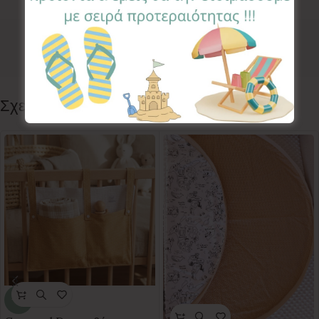
Κωδικός προϊόντος:
NBR-BL-1
Κατηγορίες:
DECO
,
NAME BANNER
Follow:
Σχετικά προϊόντα
-35%