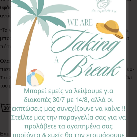
υφάσματα και έχουν ύψος 18εκ. Δώρο η κορδέλα σε
αντίστοιχο χρώμα, για να το κρεμάσετε.
*Τα γράμματα δεν είναι ραμμένα πάνω στην κορδέλα &
μπορούν να μετακινηθούν ελέυθερα πάνω της, ανάλογα
πόσο αραιά ή πυκνά τα θέλετε εσείς.
Όλα τα Υφάσματα της συλλογής μας είναι ελεγμένα &
πιστοποιημένα για βλαβερές ουσίες σύμφωνα με το Oeko-
Tex Standard 100, κατάλληλα για το ευαίσθητο δερματάκι
του μωρού σας.
Επιπλέον πληροφορίες