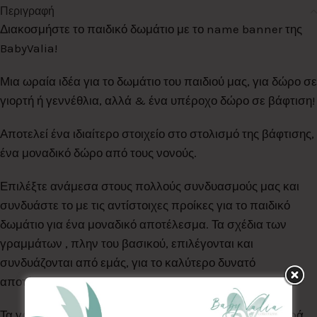
Περιγραφή
Διακοσμήστε το παιδικό δωμάτιο με το name banner της
BabyValia!
Μια ωραία ιδέα για το δωμάτιο του παιδιού μας, για δώρο σε
γιορτή ή γεννέθλια, αλλά & ένα υπέροχο δώρο σε βάφτιση!
Αποτελεί ένα ιδιαίτερο στοιχείο στο στολισμό της βάφτισης,
ένα μοναδικό δώρο από τους νονούς.
Επιλέξτε ανάμεσα στους πολλούς συνδυασμούς μας και
συνδυάστε το με τις αντίστοιχες προίκες για το παιδικό
δωμάτιο για ένα μοναδικό αποτέλεσμα. Τα σχέδια των
γραμμάτων , πλην του βασικού, επιλέγονται και
συνδυάζονται από εμάς, για το καλύτερο δυνατό
αποτέλεσμα!
Τα γράμματα είναι ραμμένα στο χέρι με 100% βαμβακερά