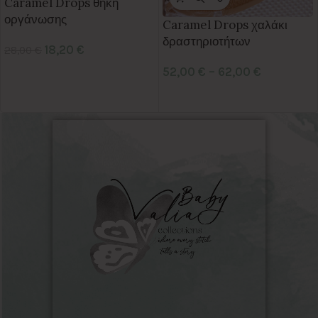
Caramel Drops θήκη
οργάνωσης
Caramel Drops χαλάκι
δραστηριοτήτων
18,20
€
28,00
€
52,00
€
–
62,00
€