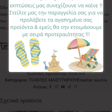
Όλα τα Υφάσματα της συλλογής μας είναι ελεγμένα &
πιστοποιημένα για βλαβερές ουσίες σύμφωνα με το Oeko-
Tex Standard 100, κατάλληλα για το ευαίσθητο δερματάκι
του μωρού σας.
Κωδικός προϊόντος:
NUB-WB
Κατηγορία:
ΤΣΑΝΤΕΣ ΜΑΙΕΥΤΗΡΙΟΥ
Ετικέτα:
Warble
Follow:
Σχετικά προϊόντα