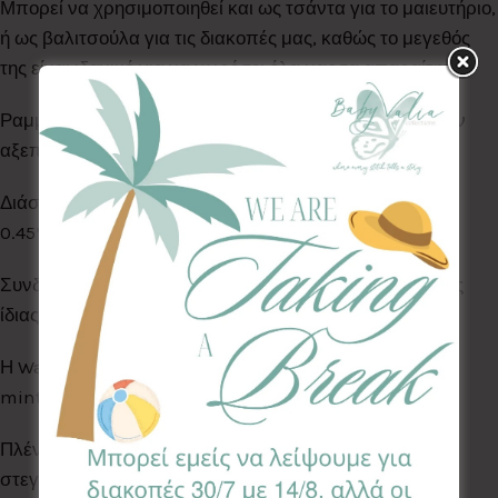
Μπορεί να χρησιμοποιηθεί και ως τσάντα για το μαιευτήριο,
ή ως βαλιτσούλα για τις διακοπές μας, καθώς το μεγεθός
της είναι ιδανικό για να χωρέσει όλα μας τα απαραίτητα!!
Ραμμένη στο χέρι με 100% βαμβακερά υφάσματα & την
αξεπέραστη ποιότητά μας!
Διάσταση:
0.45*0.50*0.18
Συνδυάστε την με τα παιδικά Poncho & το
νεσεσέρ
της
ίδιας σειράς!
Η Warble Collection είναι σε φόντο απόχρωσης dusty
mint.
Πλένεται στο πλυντήριο στους 30°C. Δεν μπαίνει στο
στεγνωτήριο. Αφήστε την να στεγνώσει φυσικά.