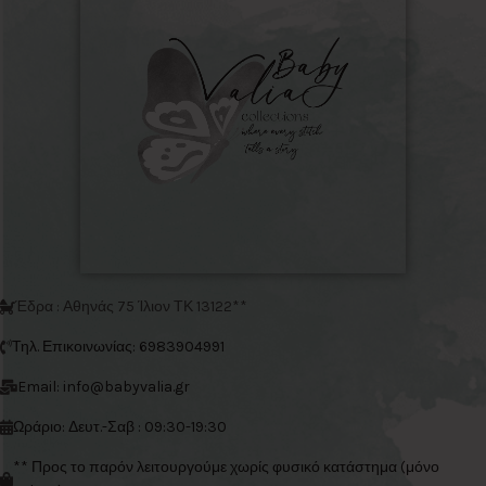
Έδρα : Αθηνάς 75 Ίλιον ΤΚ 13122**
Τηλ. Επικοινωνίας: 6983904991
Email: info@babyvalia.gr
Ωράριο: Δευτ.-Σαβ : 09:30-19:30
** Προς το παρόν λειτουργούμε χωρίς φυσικό κατάστημα (μόνο