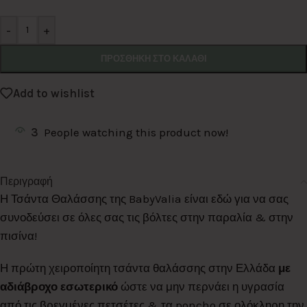
Alternative:
-
+
ΠΡΟΣΘΉΚΗ ΣΤΟ ΚΑΛΆΘΙ
Add to wishlist
3
People watching this product now!
Περιγραφή
Η Τσάντα Θαλάσσης της BabyValia είναι εδώ για να σας
συνοδεύσει σε όλες σας τις βόλτες στην παραλία & στην
πισίνα!
Η πρώτη χειροποίητη τσάντα θαλάσσης στην Ελλάδα
με
αδιάβροχο εσωτερικό
ώστε να μην περνάει η υγρασία
από τις βρεγμένες πετσέτες & τα poncho σε ολόκληρη την