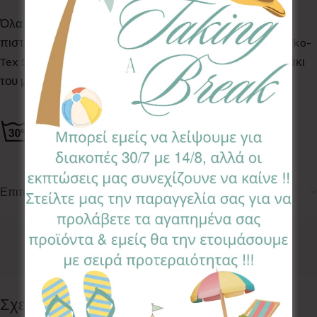
Όλα τα Υφάσματα της συλλογής μας είναι ελεγμένα &
πιστοποιημένα για βλαβερές ουσίες σύμφωνα με το Oeko-
Tex Standard 100, κατάλληλα για το ευαίσθητο δερματάκι
του μωρού σας.
Επιπλέον πληροφορίες
Κωδικός προϊόντος:
SPC-UN
Κατηγορίες:
COLOR ME
,
ΣΟΥΠΛΑ COLOR ME
Follow:
Σχετικά προϊόντα