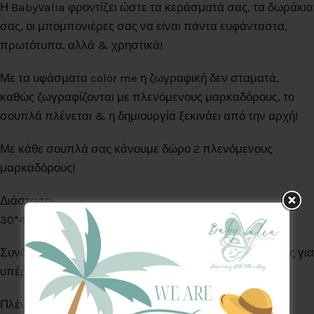
Η BabyValia φροντίζει ώστε τα κεράσματά σας, τα δωράκια
σας, οι μπομπονιέρες σας να είναι πάντα ευφάνταστα,
πρωτότυπα, αλλά & χρηστικά!
Με τα υφάσματα color me η ζωγραφική δεν σταματά,
καθώς ζωγραφίζονται με πλενόμενους μαρκαδόρους, το
σουπλά πλένεται & η δημιουργία ξεκινάει από την αρχή!
Με κάθε σουπλά σας κάνουμε δώρο 2 πλενόμενους
μαρκαδόρους!
Διάσταση:
30*40
Συνδυάστε τα με τα υπόλοιπα προϊόντα της ίδιας σειράς για
υπέροχο αποτέλεσμα!
Πλένονται στο πλυντήριο ρούχων στους 30°C