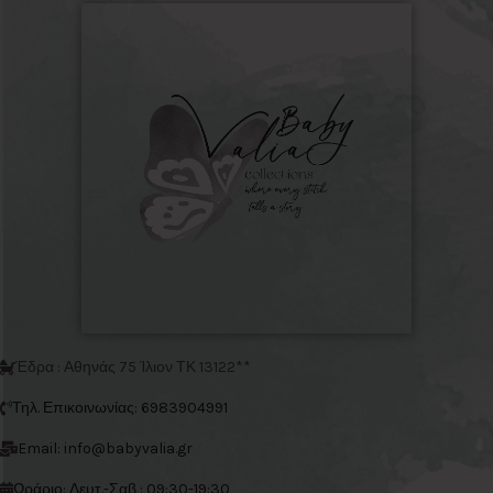
Έδρα : Αθηνάς 75 Ίλιον ΤΚ 13122**
Τηλ. Επικοινωνίας: 6983904991
Email: info@babyvalia.gr
Ωράριο: Δευτ.-Σαβ : 09:30-19:30