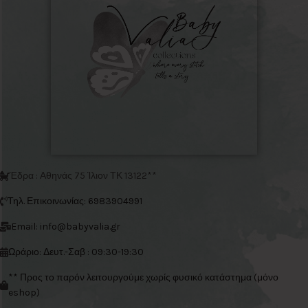
Έδρα : Αθηνάς 75 Ίλιον ΤΚ 13122**
Τηλ. Επικοινωνίας: 6983904991
Email: info@babyvalia.gr
Ωράριο: Δευτ.-Σαβ : 09:30-19:30
** Προς το παρόν λειτουργούμε χωρίς φυσικό κατάστημα (μόνο
eshop)