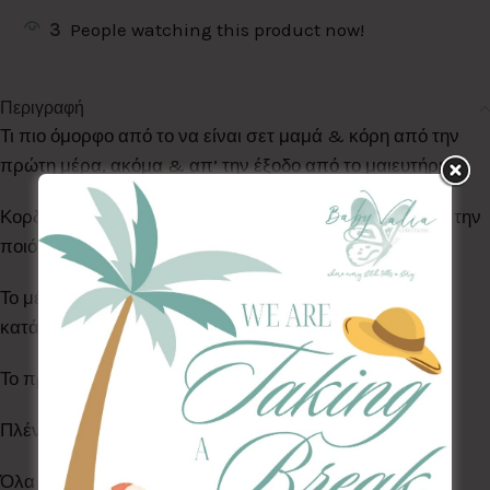
3
People watching this product now!
Περιγραφή
Τι πιο όμορφο από το να είναι σετ μαμά & κόρη από την
πρώτη μέρα, ακόμα & απ’ την έξοδο από το μαιευτήριο!
Κορδέλες & Scrunchies σε μοναδικά σχέδια πάντα με την
ποιότητα της BabyValia !
Το μέγεθος της κορδέλας προσαρμόζεται και είναι
κατάλληλη για όλες τις ηλικίες.
Το προϊόν αυτό είναι σε λευκό φόντο.
Πλένονται στο πλυντήριο στους 30°C
Όλα τα Υφάσματα της συλλογής μας είναι ελεγμένα &