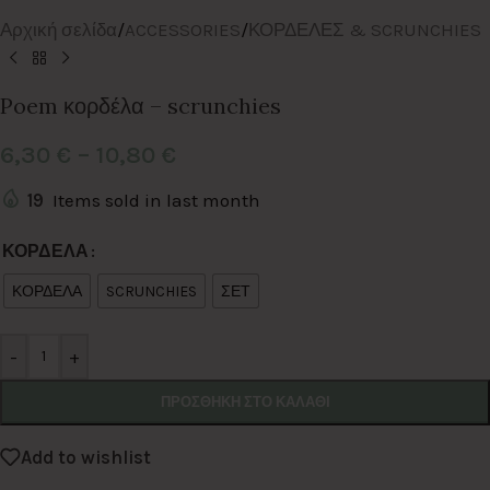
Αρχική σελίδα
/
ACCESSORIES
/
ΚΟΡΔΕΛΕΣ & SCRUNCHIES
Poem κορδέλα – scrunchies
6,30
€
–
10,80
€
19
Items sold in last month
Alternative:
ΚΟΡΔΕΛΑ
ΚΟΡΔΕΛΑ
SCRUNCHIES
ΣΕΤ
-
+
ΠΡΟΣΘΉΚΗ ΣΤΟ ΚΑΛΆΘΙ
Add to wishlist