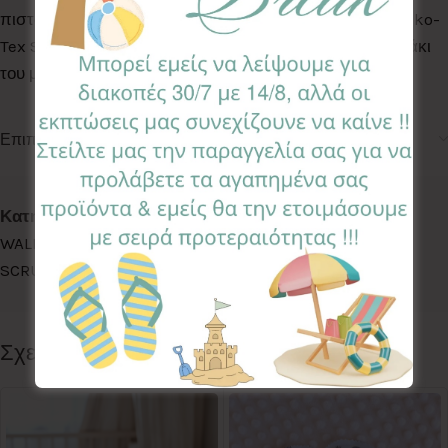
πιστοποιημένα για βλαβερές ουσίες σύμφωνα με το Oeko-
Tex Standard 100, κατάλληλα για το ευαίσθητο δερματάκι
του μωρού σας
Επιπλέον πληροφορίες
Κωδικός προϊόντος:
RBN-PO
Κατηγορίες:
ACCESSORIES
,
BEACH COLLECTION
,
LETS
WALK
,
ΚΟΡΔΕΛΕΣ & SCRUNCHIES
,
ΚΟΡΔΕΛΕΣ &
SCRUNCHIES
,
ΚΟΡΔΕΛΕΣ & SCRUNCHIES
Follow:
Σχετικά προϊόντα