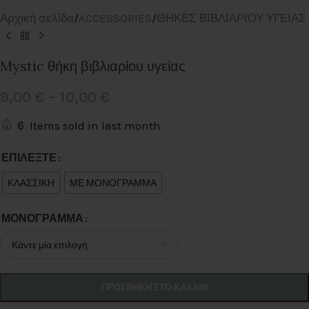
Αρχική σελίδα
/
ACCESSORIES
/
ΘΗΚΕΣ ΒΙΒΛΙΑΡΙΟΥ ΥΓΕΙΑΣ
Mystic θήκη βιβλιαρίου υγείας
9,00
€
–
10,00
€
6
Items sold in last month
Alternative:
ΕΠΙΛΕΞΤΕ
ΚΛΑΣΣΙΚΗ
ΜΕ ΜΟΝΟΓΡΑΜΜΑ
ΜΟΝΟΓΡΑΜΜΑ
ΠΡΟΣΘΉΚΗ ΣΤΟ ΚΑΛΆΘΙ