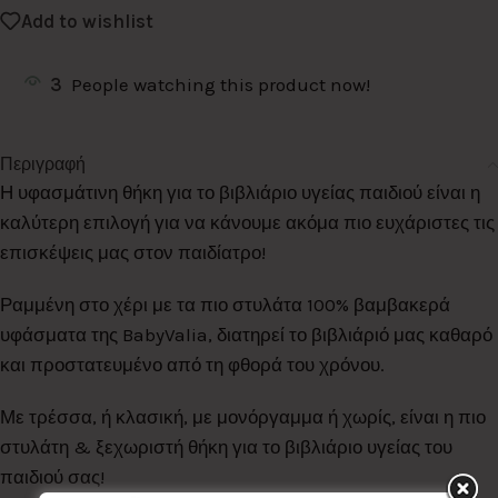
Add to wishlist
3
People watching this product now!
Περιγραφή
Η υφασμάτινη θήκη για το βιβλιάριο υγείας παιδιού είναι η
καλύτερη επιλογή για να κάνουμε ακόμα πιο ευχάριστες τις
επισκέψεις μας στον παιδίατρο!
Ραμμένη στο χέρι με τα πιο στυλάτα 100% βαμβακερά
υφάσματα της BabyValia, διατηρεί το βιβλιάριό μας καθαρό
και προστατευμένο από τη φθορά του χρόνου.
Με τρέσσα, ή κλασική, με μονόργαμμα ή χωρίς, είναι η πιο
στυλάτη & ξεχωριστή θήκη για το βιβλιάριο υγείας του
παιδιού σας!