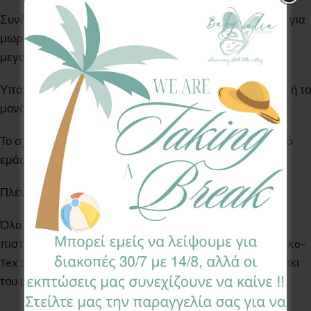
Συνδυάστε την με την θήκη για μωρομάντηλα ή τη θήκη για
μωρομάντηλα & πάνες της ίδιας σειράς. Διαθέσιμο σε
μεγαλη ποικιλία σχεδίων.
Υπάρχει δυνατότητα να προστεθεί τρέσσα με διχρωμία ή το
μονόγραμμα του παιδιού.
Το σχέδιο στο εσωτερικό συνδυάζεται & επιλέγεται από
εμάς βάση διαθεσιμότητας.
Πλένεται στο πλυντήριο στους 30°C
Όλα τα Υφάσματα της συλλογής μας είναι ελεγμένα &
πιστοποιημένα για βλαβερές ουσίες σύμφωνα με το Oeko-
Tex Standard 100, κατάλληλα για το ευαίσθητο δερματάκι
του μωρού σας