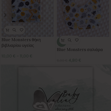
Blue Monsters θήκη
-40%
βιβλιαρίου υγείας
Blue Monsters σαλιάρα
10,00
€
–
11,00
€
4,80
€
8,00
€