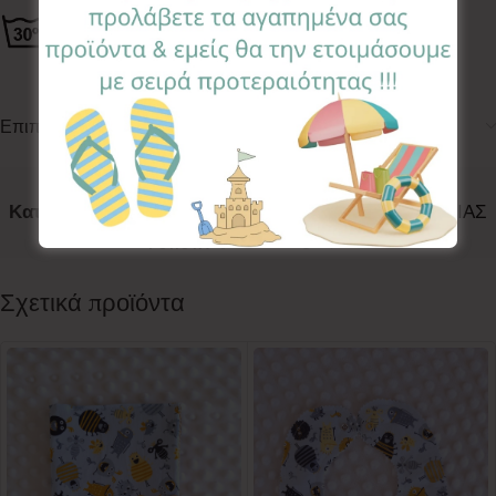
Επιπλέον πληροφορίες
Κωδικός προϊόντος:
HBC-MYS
Κατηγορίες:
ACCESSORIES
,
ΘΗΚΕΣ ΒΙΒΛΙΑΡΙΟΥ ΥΓΕΙΑΣ
Follow:
Σχετικά προϊόντα