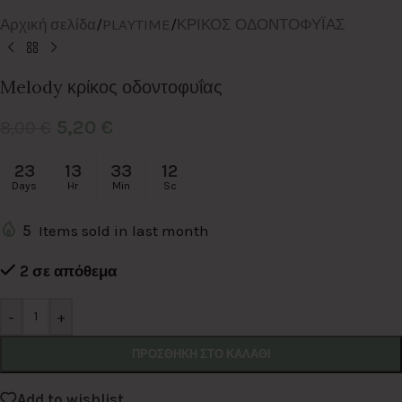
Αρχική σελίδα
/
PLAYTIME
/
ΚΡΙΚΟΣ ΟΔΟΝΤΟΦΥΪΑΣ
Melody κρίκος οδοντοφυΐας
5,20
€
8,00
€
23
13
33
12
Days
Hr
Min
Sc
5
Items sold in last month
2 σε απόθεμα
Alternative:
-
+
ΠΡΟΣΘΉΚΗ ΣΤΟ ΚΑΛΆΘΙ
Add to wishlist