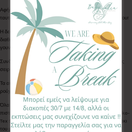
Αφήστε το μωρό σας να ανακαλύψει τις υφές &
ταυτόχρονα να δαγκώσει ασφαλή υλικά για την ηλικία του!
Η δεύτερη όψη στα αυτάκια επιλέγεται βάση
διαθεσιμότητας ανάμεσα στο πικέ, στο minky & στο
γουνάκι, σε χρώματα ταιριαστά με το βασικό σχέδιο.
Συνδυάστε το με τη σαλιάρα & το κλιπ πιπίλας της ίδιας
σειράς, αλλά και υπόλοιπα προϊόντα!
Τα αυτάκια αφαιρούνται & πλένονται στο πλυντήριο
ρούχων στους 30°C. Ο κρίκος καθαρίζεται στο χέρι.
Όλα τα Υφάσματα της συλλογής μας είναι ελεγμένα &
πιστοποιημένα για βλαβερές ουσίες σύμφωνα με το Oeko-
Tex Standard 100, κατάλληλα για το ευαίσθητο δερματάκι
του μωρού σας.