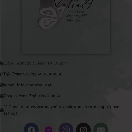
Έδρα : Αθηνάς 75 Ίλιον ΤΚ 13122**
Τηλ. Επικοινωνίας: 6983904991
Email: info@babyvalia.gr
Ωράριο: Δευτ.-Σαβ : 09:30-19:30
** Προς το παρόν λειτουργούμε χωρίς φυσικό κατάστημα (μόνο
eshop)