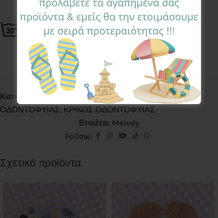
Κωδικός προϊόντος:
THR-ML
Κατηγορίες:
LETS WALK
,
PLAYTIME
,
ΚΡΙΚΟΣ
ΟΔΟΝΤΟΦΥΪΑΣ
,
ΚΡΙΚΟΣ ΟΔΟΝΤΟΦΥΪΑΣ
Ετικέτα:
Melody
Follow:
Σχετικά προϊόντα