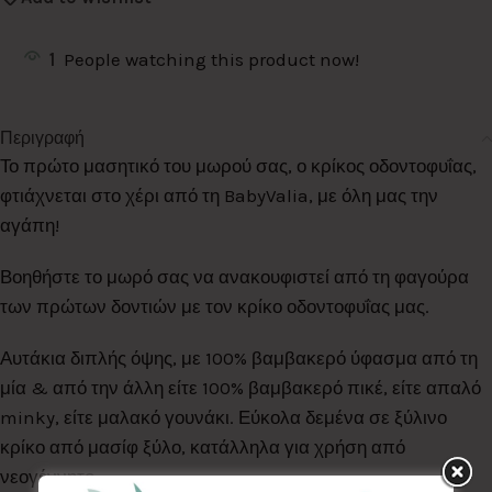
1
People watching this product now!
Περιγραφή
Το πρώτο μασητικό του μωρού σας, ο κρίκος οδοντοφυΐας,
φτιάχνεται στο χέρι από τη BabyValia, με όλη μας την
αγάπη!
Βοηθήστε το μωρό σας να ανακουφιστεί από τη φαγούρα
των πρώτων δοντιών με τον κρίκο οδοντοφυΐας μας.
Αυτάκια διπλής όψης, με 100% βαμβακερό ύφασμα από τη
μία & από την άλλη είτε 100% βαμβακερό πικέ, είτε απαλό
minky, είτε μαλακό γουνάκι. Εύκολα δεμένα σε ξύλινο
κρίκο από μασίφ ξύλο, κατάλληλα για χρήση από
νεογέννητο.