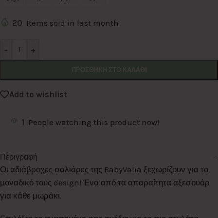
20
Items sold in last month
Alternative:
-
+
ΠΡΟΣΘΉΚΗ ΣΤΟ ΚΑΛΆΘΙ
Add to wishlist
1
People watching this product now!
Περιγραφή
Οι αδιάβροχες σαλιάρες της BabyValia ξεχωρίζουν για το
μοναδικό τους design! Ένα από τα απαραίτητα αξεσουάρ
για κάθε μωράκι.