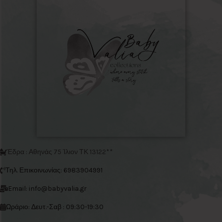
Έδρα : Αθηνάς 75 Ίλιον ΤΚ 13122**
Τηλ. Επικοινωνίας: 6983904991
Email: info@babyvalia.gr
Ωράριο: Δευτ.-Σαβ : 09:30-19:30