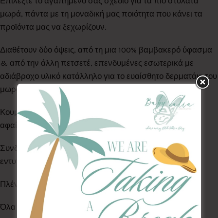
Επιλέξτε το αγαπημένο σας σχέδιο για τα πιο στυλάτα
μωρά, πάντα με τη μοναδική μας ποιότητα που κάνει τα
προϊόντα μας να ξεχωρίζουν.
Διαθέτουν δύο όψεις, από τη μια 100% βαμβακερό ύφασμα
& από την άλλη πετσετέ, επενδυμένες εσωτερικά με
αδιάβροχο υλικό κατάλληλο για το ευαίσθητο δερματάκι του
μωρού σας.
Κουμπώνουν με τρουκς για εύκολη τοποθέτηση &
αφαίρεση ανά πάσα στιγμή.
Συνδυάστε με
κλιπ πιπίλας
της ίδιας σειράς και
εντυπωσιάστε!
Πλένονται στο πλυντήριο ρούχων στους 30°C.
Όλα τα Υφάσματα της συλλογής μας είναι ελεγμένα &