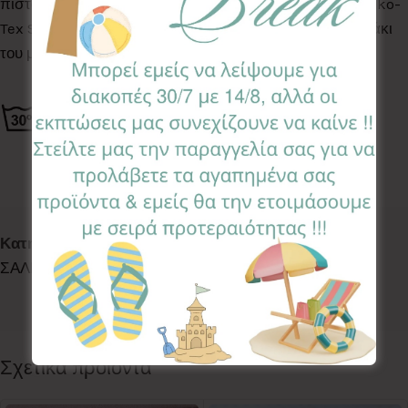
πιστοποιημένα για βλαβερές ουσίες σύμφωνα με το Oeko-
Tex Standard 100, κατάλληλα για το ευαίσθητο δερματάκι
του μωρού σας.
Κωδικός προϊόντος:
BIB-MJ
Κατηγορίες:
ACCESSORIES
,
LETS EAT
,
LETS WALK
,
ΣΑΛΙΑΡΕΣ
,
ΣΑΛΙΑΡΕΣ
,
ΣΑΛΙΑΡΕΣ
Ετικέτα:
Majestic
Follow:
Σχετικά προϊόντα