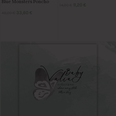
Blue Monsters Poncho
11,20
€
14,00
€
33,60
€
48,00
€