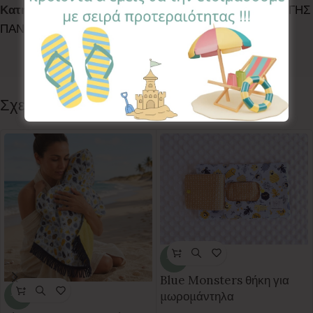
Κατηγορίες:
BATH TIME
,
LETS WALK
,
ΚΑΛΥΜΜΑ ΑΛΛΑΓΗΣ
ΠΑΝΑΣ
,
ΚΑΛΥΜΜΑ ΑΛΛΑΓΗΣ ΠΑΝΑΣ
Ετικέτα:
Majestic
Follow:
Σχετικά προϊόντα
-20%
Blue Monsters θήκη για
μωρομάντηλα
-30%