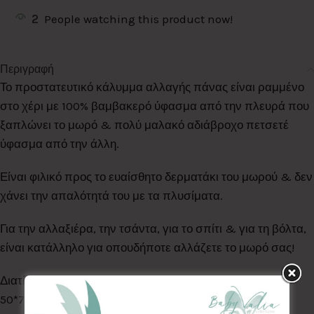
2
People watching this product now!
Περιγραφή
Το προστατευτικό κάλυμμα αλλαγής πάνας είναι ραμμένο
στο χέρι με 100% βαμβακερό ύφασμα από την πλευρά που
ξαπλώνει το μωρό & πολύ μαλακό αδιάβροχο πετσετέ
ύφασμα από την άλλη.
Είναι φιλικό προς το ευαίσθητο δερματάκι του μωρού & δεν
χάνει την απαλότητά του με τα πλυσίματα.
Για την αλλαξιέρα, την τσάντα, για το σπίτι & για τη βόλτα,
είναι κατάλληλο για οπουδήποτε αλλάζετε το μωρό σας!
Διατίθεται σε δύο μεγέθη:
50*70 & 60*80