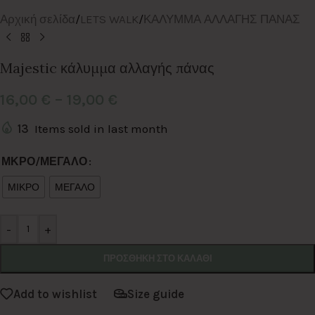
Αρχική σελίδα
/
LETS WALK
/
ΚΑΛΥΜΜΑ ΑΛΛΑΓΗΣ ΠΑΝΑΣ
Majestic κάλυμμα αλλαγής πάνας
16,00
€
–
19,00
€
13
Items sold in last month
Alternative:
ΜΚΡΟ/ΜΕΓΑΛΟ
ΜΙΚΡΟ
ΜΕΓΑΛΟ
-
+
ΠΡΟΣΘΉΚΗ ΣΤΟ ΚΑΛΆΘΙ
Add to wishlist
Size guide