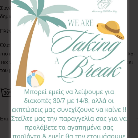
Συνδυάστε το με προϊόντα της ίδιας σειράς και
δημιουργήστε ένα υπέροχο αποτέλεσμα!
Πλένεται στο πλυντήριο στους 30°C
Όλα τα Υφάσματα της συλλογής μας είναι ελεγμένα &
πιστοποιημένα για βλαβερές ουσίες σύμφωνα με το Oeko-
Tex Standard 100, κατάλληλα για το ευαίσθητο δερματάκι
του μωρού σας.
Επιπλέον πληροφορίες
Κωδικός προϊόντος:
DCC-MJ