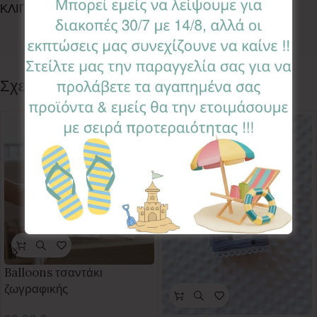
ΚΛΙΠ ΠΙΠΙΛΑΣ
,
ΚΛΙΠ ΠΙΠΙΛΑΣ
,
ΚΛΙΠ ΠΙΠΙΛΑΣ
Ετικέτα:
Green Drops
Follow:
Σχετικά προϊόντα
Balloons τσαντάκι
ζωγραφικής