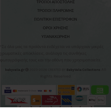
ΤΡΟΠΟΙ ΑΠΟΣΤΟΛΗΣ
ΤΡΟΠΟΙ ΠΛΗΡΩΜΗΣ
ΠΟΛΙΤΙΚΗ ΕΠΙΣΤΡΟΦΩΝ
ΟΡΟΙ ΧΡΗΣΗΣ
ΥΠΑΝΑΧΩΡΗΣΗ
*Σε όλα μας τα προϊόντα ενδέχεται να υπάρχουν μικρές
χρωματικές αποκλίσεις, ανάλογα τις συνθήκες
φωτογράφισής τους και την οθόνη που χρησιμοποιείτε.
All
babyvalia.gr
2023-2026 CREATED BY
BabyValia Collections
Rights Reserved