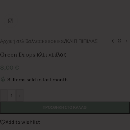
Click to enlarge
Αρχική σελίδα
/
ACCESSORIES
/
ΚΛΙΠ ΠΙΠΙΛΑΣ
Green Drops κλιπ πιπίλας
8,00
€
3
Items sold in last month
Alternative:
-
+
ΠΡΟΣΘΉΚΗ ΣΤΟ ΚΑΛΆΘΙ
Add to wishlist