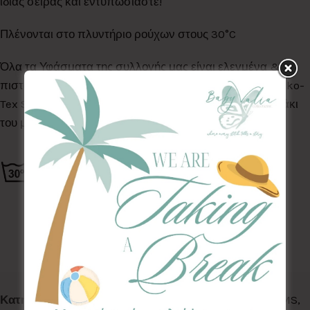
ίδιας σειράς και εντυπωσιάστε!
Πλένονται στο πλυντήριο ρούχων στους 30°C
Όλα τα Υφάσματα της συλλογής μας είναι ελεγμένα &
πιστοποιημένα για βλαβερές ουσίες σύμφωνα με το Oeko-
Tex Standard 100, κατάλληλα για το ευαίσθητο δερματάκι
του μωρού σας.
Κωδικός προϊόντος:
PCC-GD
Κατηγορίες:
ACCESSORIES
,
LETS WALK
,
SWEET DREAMS
,