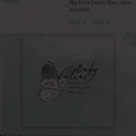
29,00
€
Big Dots Dusty Blue πάνα
αγκαλιάς
14,00
€
–
26,00
€