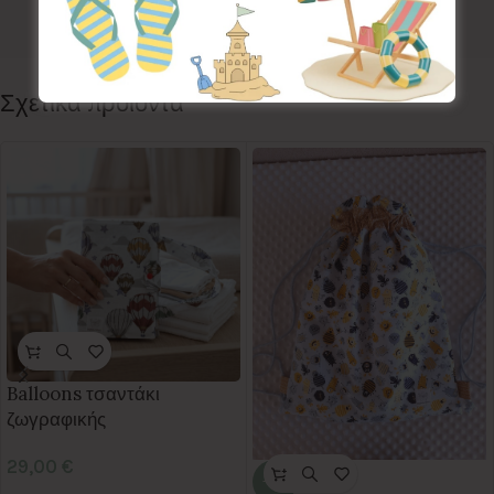
Ετικέτα:
Christmas
Follow:
Σχετικά προϊόντα
Balloons τσαντάκι
ζωγραφικής
29,00
€
-25%