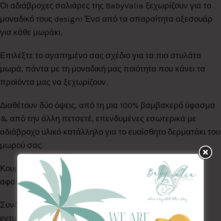
Οι αδιάβροχες σαλιάρες της BabyValia ξεχωρίζουν για το
μοναδικό τους design! Ένα από τα απαραίτητα αξεσουάρ
για κάθε μωράκι.
Επιλέξτε το αγαπημένο σας σχέδιο για τα πιο στυλάτα
μωρά, πάντα με τη μοναδική μας ποιότητα που κάνει τα
προϊόντα μας να ξεχωρίζουν.
Διαθέτουν δύο όψεις, από τη μια 100% βαμβακερό ύφασμα
& από την άλλη πετσετέ, επενδυμένες εσωτερικά με
αδιάβροχο υλικό κατάλληλο για το ευαίσθητο δερματάκι του
μωρού σας.
Κουμπώνουν με τρουκς για εύκολη τοποθέτηση &
αφαίρεση ανά πάσα στιγμή.
Συνδυάστε με κλιπ πιπίλας της ίδιας σειράς και
εντυπωσιάστε!