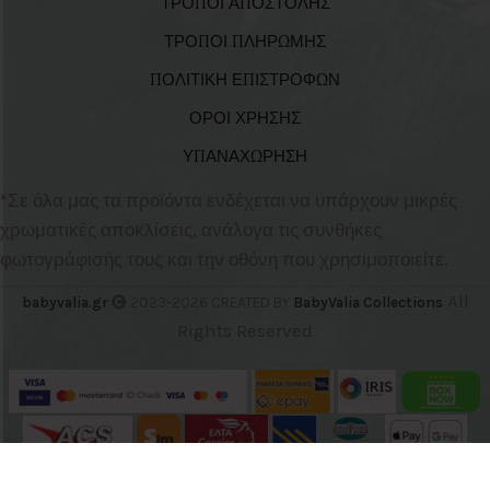
ΤΡΟΠΟΙ ΑΠΟΣΤΟΛΗΣ
ΤΡΟΠΟΙ ΠΛΗΡΩΜΗΣ
ΠΟΛΙΤΙΚΗ ΕΠΙΣΤΡΟΦΩΝ
ΟΡΟΙ ΧΡΗΣΗΣ
ΥΠΑΝΑΧΩΡΗΣΗ
*Σε όλα μας τα προϊόντα ενδέχεται να υπάρχουν μικρές
χρωματικές αποκλίσεις, ανάλογα τις συνθήκες
φωτογράφισής τους και την οθόνη που χρησιμοποιείτε.
All
babyvalia.gr
2023-2026 CREATED BY
BabyValia Collections
Rights Reserved