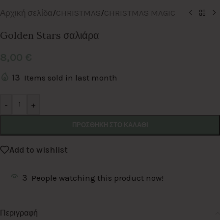
Αρχική σελίδα
/
CHRISTMAS
/
CHRISTMAS MAGIC
Golden Stars σαλιάρα
8,00
€
13
Items sold in last month
Alternative:
-
+
ΠΡΟΣΘΉΚΗ ΣΤΟ ΚΑΛΆΘΙ
Add to wishlist
3
People watching this product now!
Περιγραφή