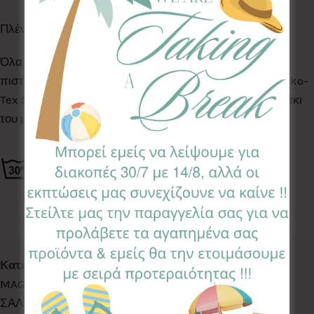
Πλένονται στο πλυντήριο ρούχων στους 30°C.
Όλα τα Υφάσματα της συλλογής μας είναι ελεγμένα &
πιστοποιημένα για βλαβερές ουσίες σύμφωνα με το Oeko-
Tex Standard 100, κατάλληλα για το ευαίσθητο δερματάκι
του μωρού σας.
Κωδικός προϊόντος:
BIB-GS
Κατηγορίες:
ACCESSORIES
,
CHRISTMAS
,
CHRISTMAS
MAGIC
,
LETS EAT
,
LETS WALK
,
ΣΑΛΙΑΡΕΣ
,
ΣΑΛΙΑΡΕΣ
,
ΣΑΛΙΑΡΕΣ