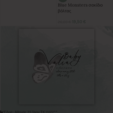
Blue Monsters σακίδιο
βόλτας
19,50
€
26,00
€
Έδρα : Αθηνάς 75 Ίλιον ΤΚ 13122**