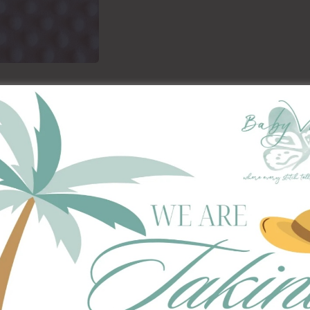
ΠΕΡΙΓΡΑΦΉ
ΕΠΙΠΛΈΟΝ ΠΛΗΡΟΦΟΡΊΕΣ
ρει η κουβερτούλα γουνάκι της BabyValia!