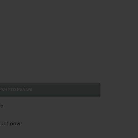
ΚΗ ΣΤΟ ΚΑΛΆΘΙ
de
duct now!