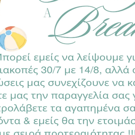
ποαλλεργικό γουνάκι, προσφέρει στο μώρο σας ένα αίσθ
 χειμώνα.
άντα
της ίδιας σειράς για να διαμορφώσετε ένα ζεστό & 
υσά φτερά.
 μόνο από την πλευρά του υφάσματος & όχι από το γουνά
τοποιημένα για βλαβερές ουσίες σύμφωνα με το Oeko-Tex 