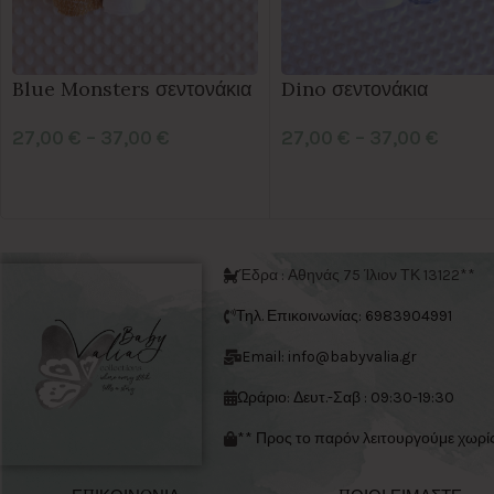
Blue Monsters σεντονάκια
Dino σεντονάκια
27,00
€
–
37,00
€
27,00
€
–
37,00
€
Έδρα : Αθηνάς 75 Ίλιον ΤΚ 13122**
Τηλ. Επικοινωνίας: 6983904991
Email: info@babyvalia.gr
Ωράριο: Δευτ.-Σαβ : 09:30-19:30
** Προς το παρόν λειτουργούμε χωρί