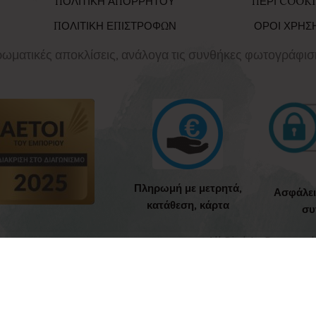
ΠΟΛΙΤΙΚΗ ΑΠΟΡΡΗΤΟΥ
ΠΕΡΙ COOKI
ΠΟΛΙΤΙΚΗ ΕΠΙΣΤΡΟΦΩΝ
ΟΡΟΙ ΧΡΗΣ
χρωματικές αποκλίσεις, ανάλογα τις συνθήκες φωτογράφισ
Πληρωμή με μετρητά,
Ασφάλε
κατάθεση, κάρτα
συ
All Rights Reserved
23-2026 CREATED BY
BabyValia Collections