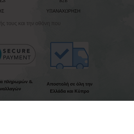
ES
B2B
ΗΣ
ΥΠΑΝΑΧΩΡΗΣΗ
ής τους και την οθόνη που
ια πληρωμών &
Αποστολή σε όλη την
ναλλαγών
Ελλάδα και Κύπρο