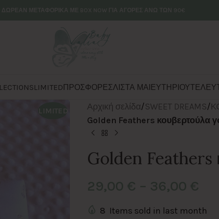
ΔΩΡΕΑΝ ΜΕΤΑΦΟΡΙΚΑ ΜΕ BOX NOW ΓΙΑ ΑΓΟΡΕΣ ΑΝΩ ΤΩΝ 90€
LECTIONS
LIMITED
ΠΡΟΣΦΟΡΕΣ
ΛΙΣΤΑ ΜΑΙΕΥΤΗΡΙΟΥ
ΤΕΛΕΥΤ
Αρχική σελίδα
/
SWEET DREAMS
/
Κ
LIMITED
Golden Feathers κουβερτούλα γ
Golden Feathers 
29,00
€
–
36,00
€
8
Items sold in last month