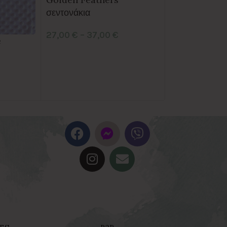
σεντονάκια
27,00
€
–
37,00
€
Golden Rain
e
σεντονάκια
27,00
€
–
37,