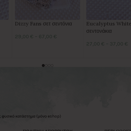
Dizzy Fans σετ σεντόνια
Eucalyptus Whit
σεντονάκια
29,00
€
–
67,00
€
27,00
€
–
37,00
€
ς φυσικό κατάστημα (μόνο eshop)