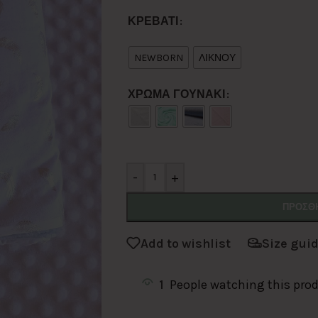
Alternative:
ΚΡΕΒΑΤΙ
NEWBORN
ΛΙΚΝΟΥ
ΧΡΩΜΑ ΓΟΥΝΑΚΙ
-
+
ΠΡΟΣΘΉ
Add to wishlist
Size gui
1
People watching this pro