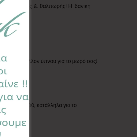
ημα ασφάλειας & θαλπωρής! Η ιδανική
ήρεμο περιβάλλον ύπνου για το μωρό σας!
κι.
Standard 100, κατάλληλα για το