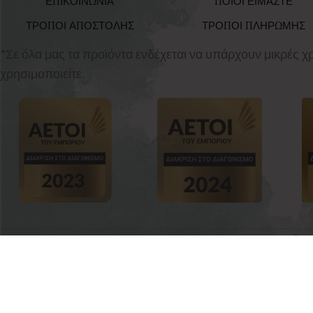
ΕΠΙΚΟΙΝΩΝΙΑ
ΠΟΙΟΙ ΕΙΜΑΣΤΕ
ΤΡΟΠΟΙ ΑΠΟΣΤΟΛΗΣ
ΤΡΟΠΟΙ ΠΛΗΡΩΜΗΣ
*Σε όλα μας τα προϊόντα ενδέχεται να υπάρχουν μικρές 
χρησιμοποιείτε.
babyvalia.gr
20