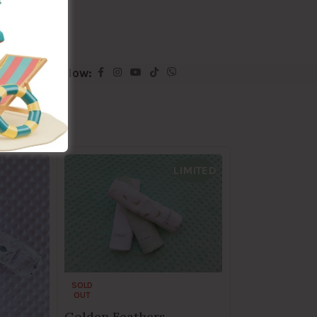
 Feathers
Follow:
LIMITED
SOLD
OUT
Golden Feathers