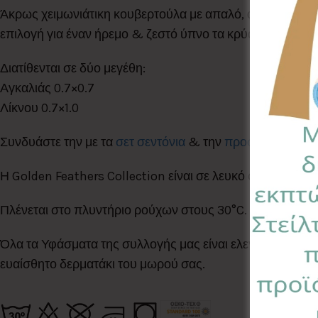
Άκρως χειμωνιάτικη κουβερτούλα με απαλό, αφράτο & υ
επιλογή για έναν ήρεμο & ζεστό ύπνο τα κρύα βράδια του
Διατίθενται σε δύο μεγέθη:
Αγκαλιάς 0.7×0.7
Λίκνου 0.7×1.0
Συνδυάστε την με τα
σετ σεντόνια
& την
προστατευτική π
Η Golden Feathers Collection είναι σε λευκό φόντο με χρ
Πλένεται στο πλυντήριο ρούχων στους 30°C. Σιδερώνεται
Όλα τα Υφάσματα της συλλογής μας είναι ελεγμένα & πισ
ευαίσθητο δερματάκι του μωρού σας.