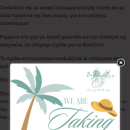
Συνδυάστε την με ασορτί κάλυμμα αλλαγής πάνας και με
άλλα προϊόντα της ίδιας σειράς, για ένα υπέροχο
αποτέλεσμα!
Ραμμένα στο χέρι με πολλή φροντίδα και την ποιότητα της
BabyValia, σε υπέροχα σχέδια για να διαλέξετε!
Το σχέδιο στο εσωτερικό συνδυάζεται & επιλέγεται από
εμάς βάση διαθεσιμότητας.
Πλένονται στο πλυντήριο στους 30°C
Όλα τα Υφάσματα της συλλογής μας είναι ελεγμένα &
πιστοποιημένα για βλαβερές ουσίες σύμφωνα με το Oeko-
Tex Standard 100, κατάλληλα για το ευαίσθητο δερματάκι
του μωρού σας.