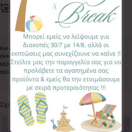
Κωδικός προϊόντος:
TDC-FO
Κατηγορίες:
ACCESSORIES
,
BATH TIME
,
LETS WALK
,
ΘΗΚΕΣ ΓΙΑ ΜΩΡΟΜΑΝΤΗΛΑ ΚΑΙ ΠΑΝΕΣ
,
ΘΗΚΕΣ ΓΙΑ
ΜΩΡΟΜΑΝΤΗΛΑ ΚΑΙ ΠΑΝΕΣ
,
ΘΗΚΕΣ ΓΙΑ
ΜΩΡΟΜΑΝΤΗΛΑ ΚΑΙ ΠΑΝΕΣ
Ετικέτα:
Forest
Follow:
Σχετικά προϊόντα