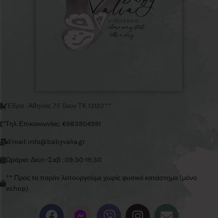
Έδρα : Αθηνάς 75 Ίλιον ΤΚ 13122**
Τηλ. Επικοινωνίας: 6983904991
Email: info@babyvalia.gr
Ωράριο: Δευτ.-Σαβ : 09:30-19:30
** Προς το παρόν λειτουργούμε χωρίς φυσικό κατάστημα (μόνο
eshop)