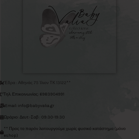
Έδρα : Αθηνάς 75 Ίλιον ΤΚ 13122**
Τηλ. Επικοινωνίας: 6983904991
Email: info@babyvalia.gr
Ωράριο: Δευτ.-Σαβ : 09:30-19:30
** Προς το παρόν λειτουργούμε χωρίς φυσικό κατάστημα (μόνο
eshop)