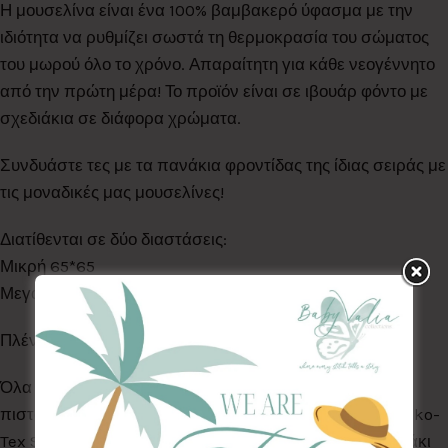
Η μουσελίνα είναι ένα 100% βαμβακερό ύφασμα με την
ιδιότητα να ρυθμίζει σωστά τη θερμοκρασία του σώματος
του μωρού όλο το χρόνο. Απαραίτητη για κάθε νεογέννητο
από την πρώτη μέρα! Το προϊόν είναι σε ιβουάρ φόντο με
σχεδιάκια σε διάφορα χρώματα.
Συνδυάστε τες με τα πανάκια φροντίδας της ίδιας σειράς με
τις μοναδικές μας μουσελίνες!
Διατίθενται σε δύο διαστάσεις:
Μικρή 65*65
Μεγάλη 120*120
Πλένονται στο πλυντήριο στους 30°C
Όλα τα Υφάσματα της συλλογής μας είναι ελεγμένα &
πιστοποιημένα για βλαβερές ουσίες σύμφωνα με το Oeko-
Tex Standard 100, κατάλληλα για το ευαίσθητο δερματάκι