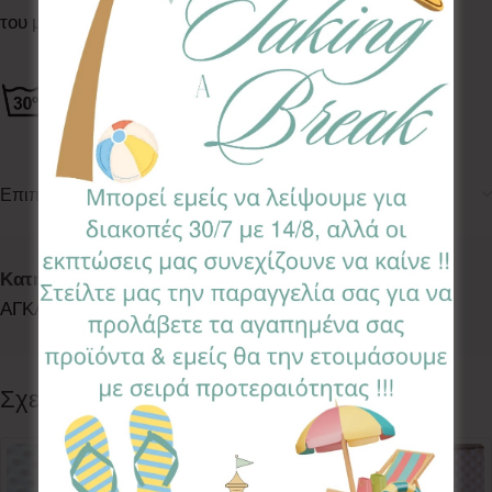
του μωρού σας
Επιπλέον πληροφορίες
Κωδικός προϊόντος:
HDP-DNS-3
Κατηγορίες:
LETS WALK
,
SWEET DREAMS
,
ΠΑΝΕΣ
ΑΓΚΑΛΙΑΣ
,
ΠΑΝΕΣ ΑΓΚΑΛΙΑΣ
Follow:
Σχετικά προϊόντα