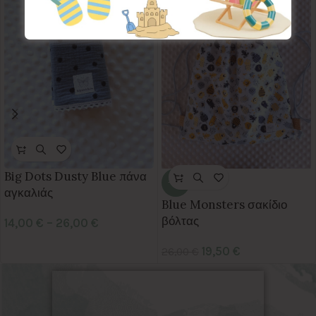
Big Dots Dusty Blue πάνα
-25%
αγκαλιάς
Blue Monsters σακίδιο
βόλτας
14,00
€
–
26,00
€
19,50
€
26,00
€