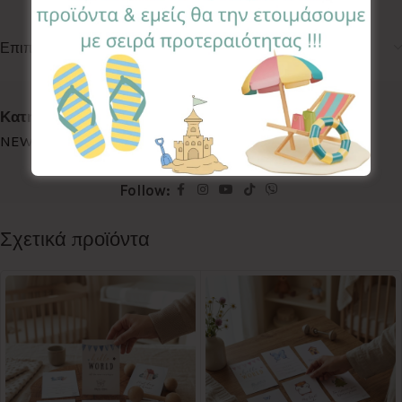
Επιπλέον πληροφορίες
Κωδικός προϊόντος:
NBSX-EG
Κατηγορίες:
BABY SHOWER
,
NEWBORN SET MAXI
,
NEWBORN SETS
Ετικέτα:
Eucalytpus Green
Follow:
Σχετικά προϊόντα