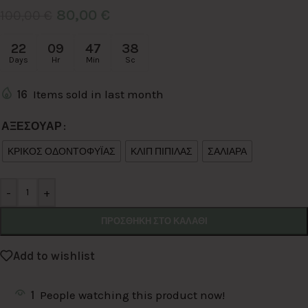
80,00
€
100,00
€
22
09
47
38
Days
Hr
Min
Sc
16
Items sold in last month
Alternative:
ΑΞΕΣΟΥΑΡ
ΚΡΙΚΟΣ ΟΔΟΝΤΟΦΥΪΑΣ
ΚΛΙΠ ΠΙΠΙΛΑΣ
ΣΑΛΙΑΡΑ
-
+
ΠΡΟΣΘΉΚΗ ΣΤΟ ΚΑΛΆΘΙ
Add to wishlist
1
People watching this product now!