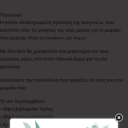
Περιγραφή
Η πλέον ολοκληρωμένη πρόταση της BabyValia, που
καλύπτει όλες τις ανάγκες της νέας μαμάς για το μωράκι
που έρχεται, είναι το newborn set maxi!
Με όλα όσα θα χρειαστείτε στο μαιευτήριο και τους
πρώτους μήνες στο σπίτι! Ιδανικό δώρο για τη νέα
μανούλα!
Απολαύστε την πολυτέλεια που ταιριάζει σε εσάς και στο
μωράκι σας!
Το σετ περιλαμβάνει:
• Θήκη βιβλιαρίου Υγείας
• Θήκη για μωρομάντηλα
• Κρίκο οδοντοφυΐας ή Κλιπ πιπίλας ή Σαλιάρα