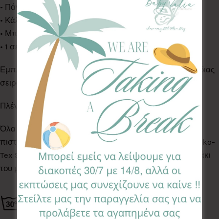
• Πάνα αγκαλιάς (65*65)
• Κάλυμμα αλλαγής πάνας (50*70)
• Μπουρνουζάκι κάπα (70*70)
• 1 σετ 1st Year Baby Cards
Εμπλουτίστε το set σας με τα υπόλοιπα προϊόντα της ίδιας
σειράς.
Πλένονται ολα στο πλυντήριο ρούχων στους 30°C
Όλα τα Υφάσματα της συλλογής μας είναι ελεγμένα &
πιστοποιημένα για βλαβερές ουσίες σύμφωνα με το Oeko-
Tex Standard 100, κατάλληλα για το ευαίσθητο δερματάκι
του μωρού σας.