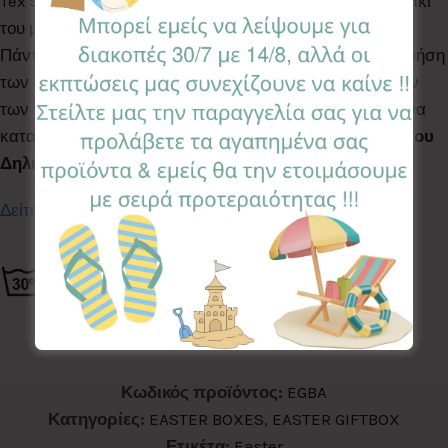
Tex Standard 100, κατάλληλα για το ευαίσθητο δερματάκι
του μωρού σας.
Πάντα να συμβουλεύεστε τον παιδίατρο σας πριν τη χρήση
των bath bombs. Δεν είναι κατάλληλο για παιδιά κάτων
των 3 ετών, διότι περιέχει μικρά κομμάτια που μπορεί να
καταπιεί το παιδί. Δεν είναι βρώσιμο.
Τηλέφωνο Κέντρου
Δηλητηριάσεων 2107793777
.
Δείτε τα Giftboxes εδώ
Κωδικός προϊόντος:
EGBA
Κατηγορίες:
EASTER BOXES
,
EASTER GIFTBOX
Ετικέτα:
Easter