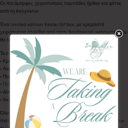
Οι πιο όμορφες χειροποίητες λαμπάδες ήρθαν και φέτος
από τη BabyValia!
Ένα limited edition Easter Gif box, με κρεμαστά
χειροποίητα στολίδια από 100% βαμβακερά υφάσματα, που
θα λατρέψουν νονοί & βαφτιστήρια!
Το Easter Giftbox περιλαμβάνει:
• Κρεμαστό στολίδι
• Λαμπάδα στολισμένη
• Πασχαλινή κάρτα ευχών
•
Παιδικό σακιδιάκι color me
• Δύο πλενόμενους μαρκαδόρους
• Bath Bomb mini
Όλα τα Υφάσματα της συλλογής μας είναι ελεγμένα &
πιστοποιημένα για βλαβερές ουσίες σύμφωνα με το Oeko-