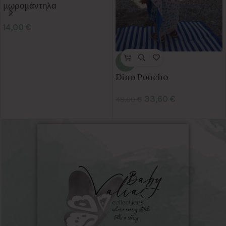
μωρομάντηλα
14,00
€
-30%
Dino Poncho
33,60
€
48,00
€