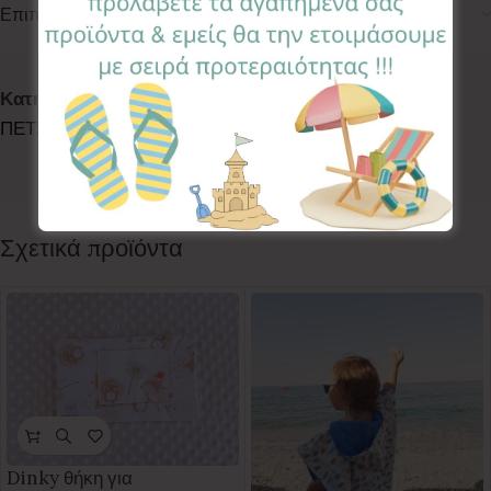
Επιπλέον πληροφορίες
Κωδικός προϊόντος:
ETS-DRG
Κατηγορίες:
BACK TO SCHOOL
,
BATH TIME
,
LETS EAT
,
ΠΕΤΣΕΤΟΥΛΕΣ
,
ΠΕΤΣΕΤΟΥΛΕΣ
,
ΠΕΤΣΕΤΟΥΛΕΣ
Ετικέτα:
Dragons
Follow:
Σχετικά προϊόντα
Dinky θήκη για