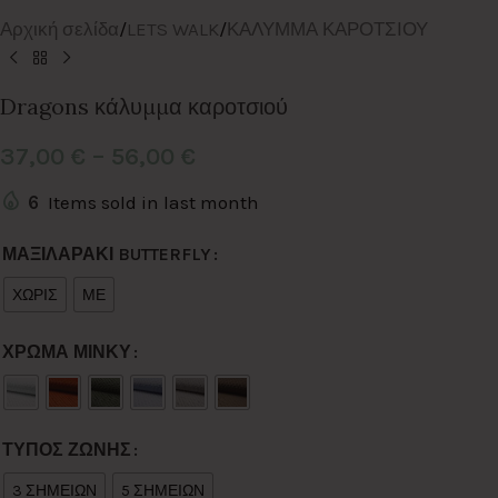
Αρχική σελίδα
/
LETS WALK
/
ΚΑΛΥΜΜΑ ΚΑΡΟΤΣΙΟΥ
Dragons κάλυμμα καροτσιού
37,00
€
–
56,00
€
6
Items sold in last month
Alternative:
ΜΑΞΙΛΑΡΑΚΙ BUTTERFLY
ΧΩΡΙΣ
ΜΕ
ΧΡΩΜΑ ΜΙΝΚΥ
ΤΥΠΟΣ ΖΩΝΗΣ
3 ΣΗΜΕΙΩΝ
5 ΣΗΜΕΙΩΝ