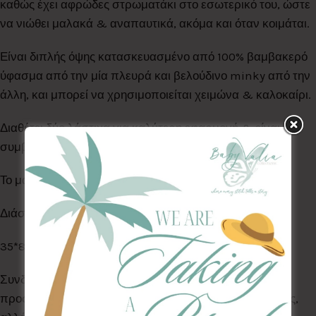
καθώς έχει αφρώδες στρωματάκι στο εσωτερικό του, ώστε
να νιώθει μαλακά & αναπαυτικά, ακόμα και όταν κοιμάται.
Είναι διπλής όψης κατασκευασμένο από 100% βαμβακερό
ύφασμα από την μία πλευρά και βελούδινο minky από την
άλλη, και μπορεί να χρησιμοποιείται χειμώνα & καλοκαίρι.
Διαθέτει δύο λάστιχα για καλύτερη εφαρμογή & είναι
συμβατό με τα περισσότερα καρότσια.
Το μαξιλαράκι πεταλούδα πωλείται ξεχωριστά!
Διάσταση:
35*85
Συνδυάστε το με το μαξιλαράκι πεταλούδας & τα
προστατευτικά για τις ζώνες ασφαλείας της ίδιας σειράς,