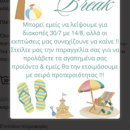
αλλά & άλλα αξεσουάρ, όπως το κλιπ πιπίλας, για ένα
υπέροχο αποτέλεσμα.
Πλένεται στο πλυντήριο στους 30°C
Όλα τα Υφάσματα της συλλογής μας είναι ελεγμένα &
πιστοποιημένα για βλαβερές ουσίες σύμφωνα με το Oeko-
Tex Standard 100, κατάλληλα για το ευαίσθητο δερματάκι
του μωρού σας.
Δείτε εδώ σε βίντεο
πως τοποθετούμε το κάλυμμα του
καροτσιού και
εδώ επίσης.
Επιπλέον πληροφορίες