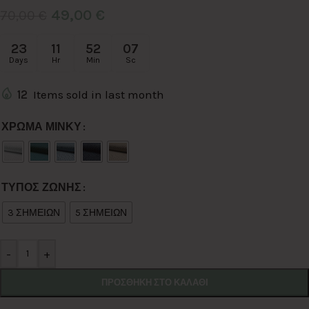
49,00
€
70,00
€
23
11
52
06
Days
Hr
Min
Sc
12
Items sold in last month
Alternative:
ΧΡΩΜΑ ΜΙΝΚΥ
ΤΥΠΟΣ ΖΩΝΗΣ
3 ΣΗΜΕΙΩΝ
5 ΣΗΜΕΙΩΝ
-
+
ΠΡΟΣΘΉΚΗ ΣΤΟ ΚΑΛΆΘΙ