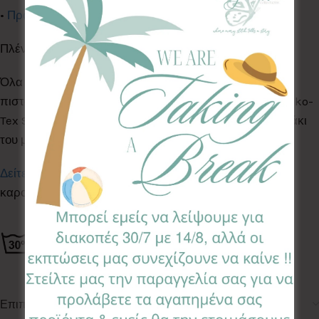
•
Προστατευτικά ζώνης ασφαλείας
Πλένονται στο πλυντήριο ρούχων στους 30°C
Όλα τα Υφάσματα της συλλογής μας είναι ελεγμένα &
πιστοποιημένα για βλαβερές ουσίες σύμφωνα με το Oeko-
Tex Standard 100, κατάλληλα για το ευαίσθητο δερματάκι
του μωρού σας.
Δείτε εδώ σε βίντεο
πως τοποθετούμε το κάλυμμα του
καροτσιού και
εδώ επίσης.
Επιπλέον πληροφορίες