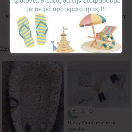
Κωδικός προϊόντος:
SRS-DF
Κατηγορίες:
ΣΕΤ ΚΑΡΟΤΣΙΟΥ
,
ΣΕΤΑΚΙΑ ΚΑΡΟΤΣΙΟΥ
Ετικέτα:
Dizzy Fans
Follow:
Σχετικά προϊόντα
-15%
Dizzy Fans newborn
bundle