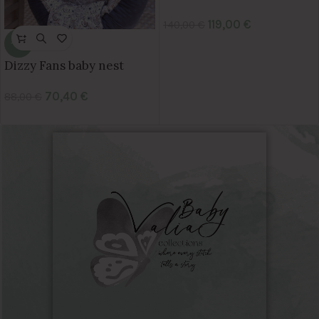
119,00
€
140,00
€
-20%
Dizzy Fans baby nest
70,40
€
88,00
€