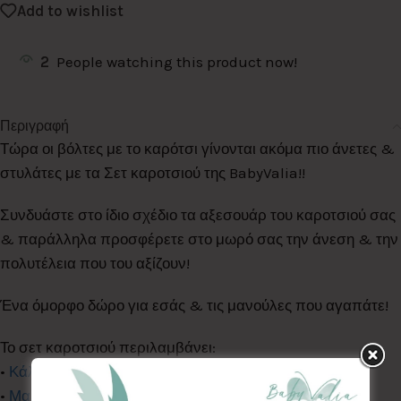
Add to wishlist
2
People watching this product now!
Περιγραφή
Τώρα οι βόλτες με το καρότσι γίνονται ακόμα πιο άνετες &
στυλάτες με τα Σετ καροτσιού της BabyValia!!
Συνδυάστε στο ίδιο σχέδιο τα αξεσουάρ του καροτσιού σας
& παράλληλα προσφέρετε στο μωρό σας την άνεση & την
πολυτέλεια που του αξίζουν!
Ένα όμορφο δώρο για εσάς & τις μανούλες που αγαπάτε!
Το σετ καροτσιού περιλαμβάνει:
•
Κάλυμμα Καροτσιού
•
Μαξιλαράκι Butterfly