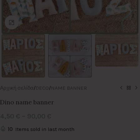
Click to enlarge
Αρχική σελίδα
/
DECO
/
NAME BANNER
Dino name banner
4,50
€
–
90,00
€
10
Items sold in last month