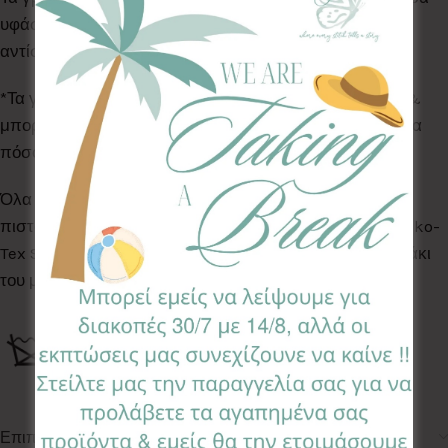
υφάσματα και έχουν ύψος 18εκ. Δώρο η κορδέλα σε
αντίστοιχο χρώμα, για να το κρεμάσετε.
*Τα γράμματα δεν είναι ραμμένα πάνω στην κορδέλα &
μπορούν να μετακινηθούν ελέυθερα πάνω της, ανάλογα
πόσο αραιά ή πυκνά τα θέλετε εσείς.
Όλα τα Υφάσματα της συλλογής μας είναι ελεγμένα &
πιστοποιημένα για βλαβερές ουσίες σύμφωνα με το Oeko-
Tex Standard 100, κατάλληλα για το ευαίσθητο δερματάκι
του μωρού σας.
Επιπλέον πληροφορίες