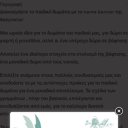
Περιγραφή
Διακοσμήστε το παιδικό δωμάτιο με το name banner της
BabyValia!
Μια ωραία ιδέα για το δωμάτιο του παιδιού μας, για δώρο σε
γιορτή ή γεννέθλια, αλλά & ένα υπέροχο δώρο σε βάφτιση!
Αποτελεί ένα ιδιαίτερο στοιχείο στο στολισμό της βάφτισης,
ένα μοναδικό δώρο από τους νονούς.
Επιλέξτε ανάμεσα στους πολλούς συνδυασμούς μας και
συνδυάστε το με τις αντίστοιχες προίκες για το παιδικό
δωμάτιο για ένα μοναδικό αποτέλεσμα. Τα σχέδια των
γραμμάτων , πλην του βασικού, επιλέγονται και
συνδυάζονται από εμάς, για το καλύτερο δυνατό
αποτέλεσμα!
Τα γράμματα είναι ραμμένα στο χέρι με 100% βαμβακερά