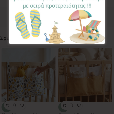
Κωδικός προϊόντος:
NBR-DN
Κατηγορίες:
DECO
,
NAME BANNER
Ετικέτα:
Dino
Follow:
Σχετικά προϊόντα
-35%
-35%