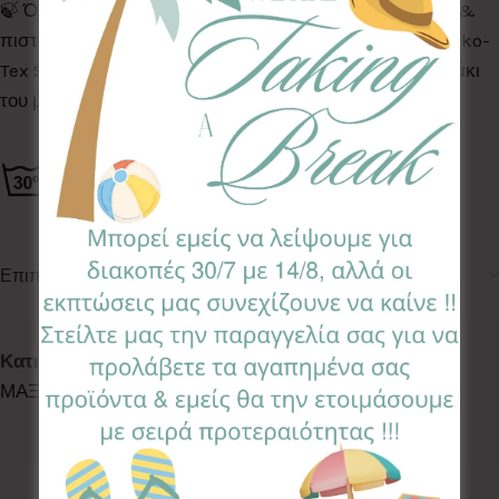
🍃 Όλα τα Υφάσματα της συλλογής μας είναι ελεγμένα &
πιστοποιημένα για βλαβερές ουσίες σύμφωνα με το Oeko-
Tex Standard 100, κατάλληλα για το ευαίσθητο δερματάκι
του μωρού σας.
Επιπλέον πληροφορίες
Κωδικός προϊόντος:
FPL-DN
Κατηγορίες:
DECO
,
PLAYTIME
,
ΕΠΙΔΑΠΕΔΙΕΣ
ΜΑΞΙΛΑΡΕΣ
,
ΕΠΙΔΑΠΕΔΙΕΣ ΜΑΞΙΛΑΡΕΣ
Ετικέτα:
Dino
Follow: