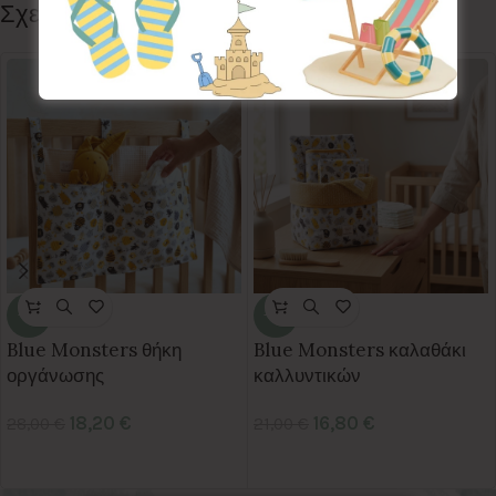
Σχετικά προϊόντα
-35%
-20%
Blue Monsters θήκη
Blue Monsters καλαθάκι
οργάνωσης
καλλυντικών
18,20
€
16,80
€
28,00
€
21,00
€