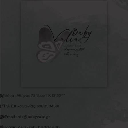
Έδρα : Αθηνάς 75 Ίλιον ΤΚ 13122**
Τηλ. Επικοινωνίας: 6983904991
Email: info@babyvalia.gr
Ωράριο: Δευτ.-Σαβ : 09:30-19:30