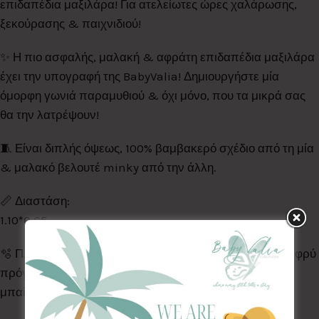
επιδαπέδια μαξιλάρα! Για ατελείωτες ώρες χαλάρωσης,
ξεκούρασης & παιχνιδιού!
✨️ Η πιο ασφαλής, μαλακή & αφράτη επιδαπέδια μαξιλάρα
έχει την υπογραφή της BabyValia! Δημιουργήστε μία
όμορφη γωνιά παραμυθιού & όχι μόνο, που τα μικρά σας
θα την λατρέψουν!
🧵 Είναι διπλής όψεως, 100% βαμβακερό σχέδιο από τη μία
& μαλακό βελουτέ minky από την άλλη.
📏 Διαστάση:
1.10*0.65
🫧 Πλένεται στο πλυντήριο ρούχων, στους 30°C, σε ελαφρύ
πρόγραμμα χωρίς στροφές. Στεγνώνει φυσικά, & δεν
μπαίνει στο στεγνωτήριο.