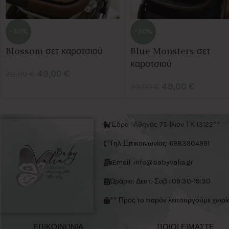
-30%
-30%
Blossom σετ καροτσιού
Blue Monsters σετ
καροτσιού
49,00
€
70,00
€
49,00
€
70,00
€
Έδρα : Αθηνάς 75 Ίλιον ΤΚ 13122**
Τηλ. Επικοινωνίας: 6983904991
Email: info@babyvalia.gr
Ωράριο: Δευτ.-Σαβ : 09:30-19:30
** Προς το παρόν λειτουργούμε χωρί
ΕΠΙΚΟΙΝΩΝΙΑ
ΠΟΙΟΙ ΕΙΜΑΣΤΕ