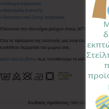
•
Κάλυμμα Καροτσιού
•
Μαξιλαράκι Butterfly
•
Προστατευτικά ζώνης ασφαλείας
Πλένονται στο πλυντήριο ρούχων στους 30°C
Όλα τα Υφάσματα της συλλογής μας είναι ελεγμένα & πισ
ευαίσθητο δερματάκι του μωρού σας.
Δείτε εδώ σε βίντεο
πως τοποθετούμε το κάλυμμα του καρ
Κωδικός προϊόντος:
SRS-CL
Κατηγορίες