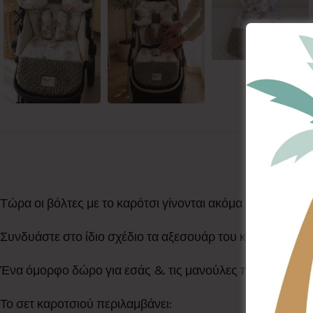
Τώρα οι βόλτες με το καρότσι γίνονται ακόμα πιο άνετες 
Συνδυάστε στο ίδιο σχέδιο τα αξεσουάρ του καροτσιού 
Ένα όμορφο δώρο για εσάς & τις μανούλες που αγαπάτε
Το σετ καροτσιού περιλαμβάνει: