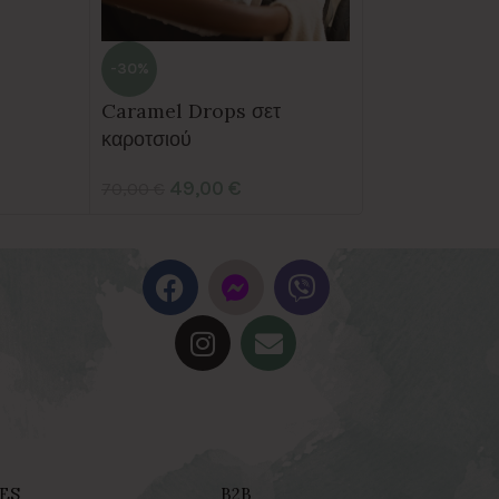
10,00
€
–
11,0
-30%
Caramel Drops σετ
καροτσιού
49,00
€
70,00
€
ES
B2B