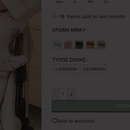
Days
Hr
Min
Sc
18
Items sold in last month
Alternative:
ΧΡΩΜΑ ΜΙΝΚΥ
ΤΥΠΟΣ ΖΩΝΗΣ
3 ΣΗΜΕΙΩΝ
5 ΣΗΜΕΙΩΝ
-
+
ΠΡΟΣΘΉ
Add to wishlist