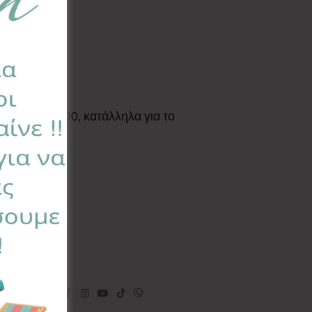
Standard 100, κατάλληλα για το
tial
Follow: