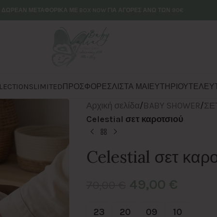
ΔΩΡΕΑΝ ΜΕΤΑΦΟΡΙΚΑ ΜΕ BOX NOW ΓΙΑ ΑΓΟΡΕΣ ΑΝΩ ΤΩΝ 90€
LECTIONS
LIMITED
ΠΡΟΣΦΟΡΕΣ
ΛΙΣΤΑ ΜΑΙΕΥΤΗΡΙΟΥ
ΤΕΛΕΥΤ
Αρχική σελίδα
/
BABY SHOWER
/
ΣΕ
Celestial σετ καροτσιού
Celestial σετ καρ
49,00
€
70,00
€
23
20
09
09