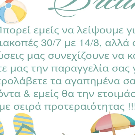
τοποιημένα για βλαβερές ουσίες σύμφωνα με το Oeko-Tex 
οτσιού και
εδώ επίσης.
:
ΣΕΤ ΚΑΡΟΤΣΙΟΥ
,
ΣΕΤΑΚΙΑ ΚΑΡΟΤΣΙΟΥ
Ετικέτα:
Celes