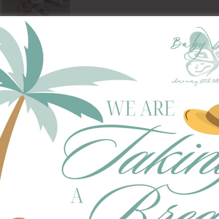
ΠΕΡΙΓΡΑΦΉ
ΕΠΙΠΛΈΟΝ ΠΛΗΡΟΦΟΡΊΕΣ
& στυλάτες με τα Σετ καροτσιού της BabyValia!!
σας & παράλληλα προσφέρετε στο μωρό σας την άνεση & τ
!