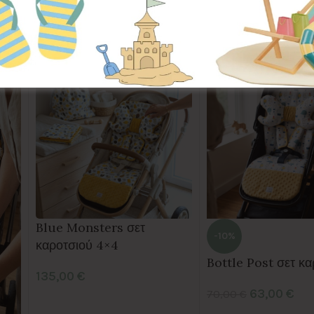
Blue Monsters σετ
-10%
καροτσιού 4×4
Bottle Post σετ κα
135,00
€
63,00
€
70,00
€