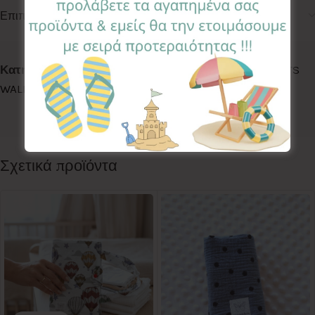
Επιπλέον πληροφορίες
Κωδικός προϊόντος:
BBH-CE
Κατηγορίες:
BABY HORN
,
BABY HORN
,
BABY HORN
,
LETS
WALK
,
PLAYTIME
,
SWEET DREAMS
Ετικέτα:
Celestial
Follow:
Σχετικά προϊόντα