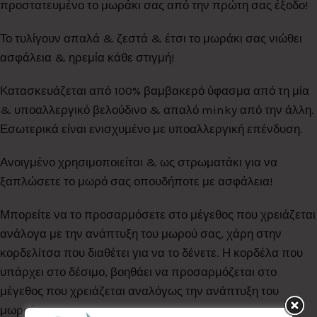
προστατευμένο το μωράκι σας από την πρώτη σας έξοδο!
Το τυλίγουν απαλά & ζεστά & έτσι το μωράκι σας νιώθει
ασφάλεια & ηρεμία κάθε στιγμή!
Κατασκευάζεται από 100% βαμβακερό ύφασμα από τη μία
& υποαλλεργικό βελούδινο & απαλό minky από την άλλη.
Εσωτερικά είναι ενισχυμένο με υποαλλεργική επένδυση.
Ανοιγμένο χρησιμοποιείται & ως στρωματάκι για να
ξαπλώσετε το μωρό σας οπουδήποτε με ασφάλεια!
Μπορείτε να το προσαρμόσετε στο μέγεθος που χρειάζεται
ανάλογα με την ανάπτυξη του μωρού σας, χάρη στην
κορδελίτσα που διαθέτει για να το δένετε. Η κορδέλα που
υπάρχει στο δέσιμο, βοηθάει να προσαρμόζεται στο
μέγεθος που χρειάζεται αναλόγως την ανάπτυξη του
μωρού.