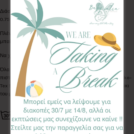
Διάσταση:
0.75*0.75
Πλένονται στο πλυντήριο ρούχων στους 30° C. Δεν
μπαίνουν στο στεγνωτήριο.
Να χρησιμοποιούνται πάντα με επίβλεψη ενήλικα.
Όλα τα Υφάσματα της συλλογής μας είναι ελεγμένα &
πιστοποιημένα για βλαβερές ουσίες σύμφωνα με το Oeko-
Tex Standard 100, κατάλληλα για το ευαίσθητο δερματάκι
του μωρού σας.