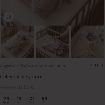
Click to enlarge
Αρχική σελίδα
/
PLAYTIME
/
BABY HORN
Celestial baby horn
31,50
€
42,00
€
23
19
01
53
Days
Hr
Min
Sc