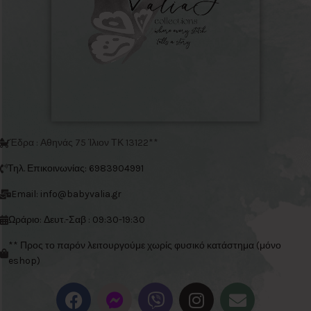
Έδρα : Αθηνάς 75 Ίλιον ΤΚ 13122**
Τηλ. Επικοινωνίας: 6983904991
Email: info@babyvalia.gr
Ωράριο: Δευτ.-Σαβ : 09:30-19:30
** Προς το παρόν λειτουργούμε χωρίς φυσικό κατάστημα (μόνο
eshop)