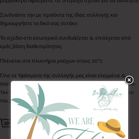
βαμβακερά υφάσματα, σε υπέροχα σχέδια για να διαλέξετε
Συνδυάστε την με προϊόντα της ίδιας συλλογής και
δημιουργήστε το δικό σας σετάκι!
Το σχέδιο στο εσωτερικό συνδυάζεται & επιλέγεται από
εμάς βάση διαθεσιμότητας.
Πλένεται στο πλυντήριο ρούχων στους 30°C
Όλα τα Υφάσματα της συλλογής μας είναι ελεγμένα &
πιστοποιημένα για βλαβερές ουσίες σύμφωνα με το Oeko-
Tex Standard 100, κατάλληλα για το ευαίσθητο δερματάκι
του μωρού σας.