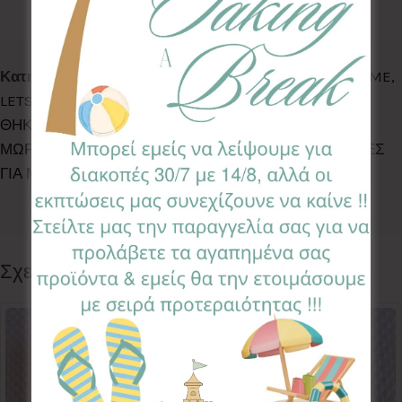
Κωδικός προϊόντος:
TSC-CD
Κατηγορίες:
ACCESSORIES
,
BACK TO SCHOOL
,
BATH TIME
,
LETS EAT
,
LETS WALK
,
ΘΗΚΕΣ ΓΙΑ ΜΩΡΟΜΑΝΤΗΛΑ
,
ΘΗΚΕΣ ΓΙΑ ΜΩΡΟΜΑΝΤΗΛΑ
,
ΘΗΚΕΣ ΓΙΑ
ΜΩΡΟΜΑΝΤΗΛΑ
,
ΘΗΚΕΣ ΓΙΑ ΜΩΡΟΜΑΝΤΗΛΑ
,
ΘΗΚΕΣ
ΓΙΑ ΜΩΡΟΜΑΝΤΗΛΑ
Ετικέτα:
Caramel Drops
Follow:
Σχετικά προϊόντα