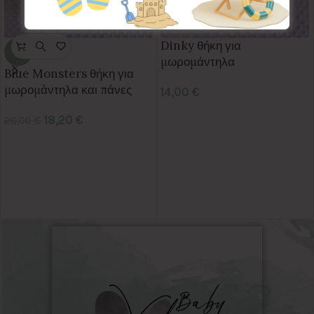
Dinky θήκη για
-30%
μωρομάντηλα
Blue Monsters θήκη για
μωρομάντηλα και πάνες
14,00
€
18,20
€
26,00
€