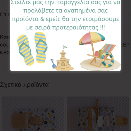
Επιπλέον πληροφορίες
Κωδικός προϊόντος:
NSS-CD
Κατηγορίες:
ACCESSORIES
,
BATH TIME
,
BEACH
COLLECTION
,
LETS WALK
,
ΝΕΣΕΣΕΡ
,
ΝΕΣΕΣΕΡ
,
ΝΕΣΕΣΕΡ
,
ΝΕΣΕΣΕΡ
Ετικέτα:
Caramel Drops
Follow:
Σχετικά προϊόντα