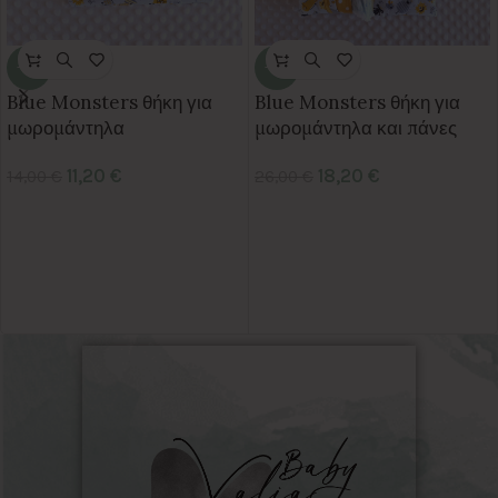
-20%
-30%
Blue Monsters θήκη για
Blue Monsters θήκη για
μωρομάντηλα
μωρομάντηλα και πάνες
11,20
€
18,20
€
14,00
€
26,00
€