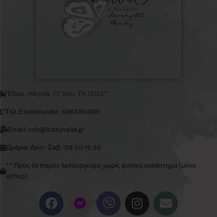
Έδρα : Αθηνάς 75 Ίλιον ΤΚ 13122**
Τηλ. Επικοινωνίας: 6983904991
Email: info@babyvalia.gr
Ωράριο: Δευτ.-Σαβ : 09:30-19:30
** Προς το παρόν λειτουργούμε χωρίς φυσικό κατάστημα (μόνο
eshop)