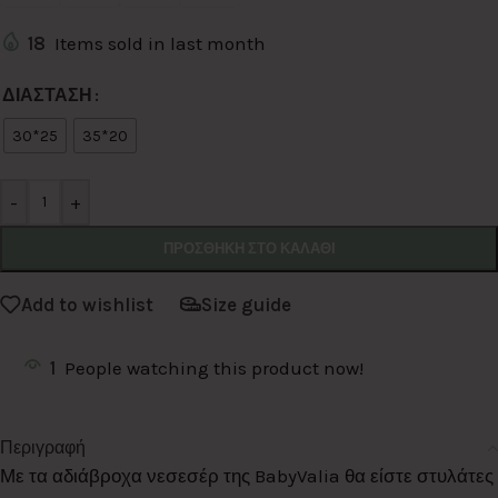
18
Items sold in last month
Alternative:
ΔΙΑΣΤΑΣΗ
30*25
35*20
-
+
ΠΡΟΣΘΉΚΗ ΣΤΟ ΚΑΛΆΘΙ
Add to wishlist
Size guide
1
People watching this product now!
Περιγραφή
Με τα αδιάβροχα νεσεσέρ της BabyValia θα είστε στυλάτες