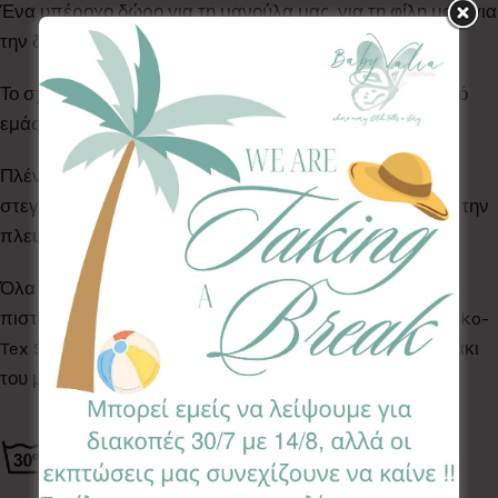
Ένα υπέροχο δώρο για τη μανούλα μας, για τη φίλη μας, για
την δασκάλα μας!!
Το σχέδιο στο εσωτερικό συνδυάζεται & επιλέγεται από
εμάς βάση διαθεσιμότητας.
Πλένονται στο πλυντήριο στους 30°C. Δεν μπαίνει στο
στεγνωτήριο. Σιδερώνεται με ελαφρύ σίδερο μόνο από την
πλευρά του υφάσματος & όχι του αδιάβροχου.
Όλα τα Υφάσματα της συλλογής μας είναι ελεγμένα &
πιστοποιημένα για βλαβερές ουσίες σύμφωνα με το Oeko-
Tex Standard 100, κατάλληλα για το ευαίσθητο δερματάκι
του μωρού σας.