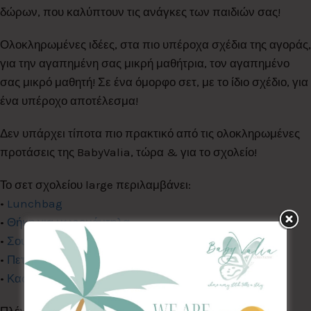
δώρων, που καλύπτουν τις ανάγκες των παιδιών σας!
Ολοκληρωμένες ιδέες, στα πιο υπέροχα σχέδια της αγοράς,
για την αγαπημένη σας μικρή μαθήτρια, τον αγαπημένο
σας μικρό μαθητή! Σε ένα όμορφο σετ, με το ίδιο σχέδιο, για
ένα υπέροχο αποτέλεσμα!
Δεν υπάρχει τίποτα πιο πρακτικό από τις ολοκληρωμένες
προτάσεις της BabyValia, τώρα & για το σχολείο!
Το σετ σχολείου large περιλαμβάνει:
•
Lunchbag
•
Θήκη για μωρομάντηλα
•
Σουπλά φαγητού
(30*40)
•
Πετσετούλα χεριών
(30*40)
•
Κασετίνα