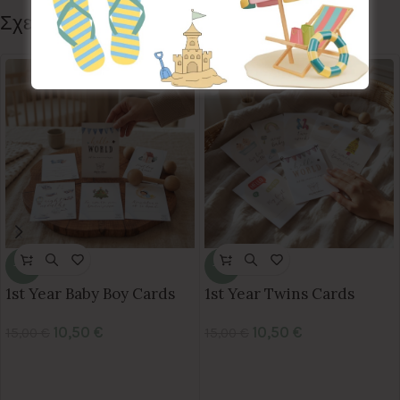
Σχετικά προϊόντα
-30%
-30%
1st Year Baby Boy Cards
1st Year Twins Cards
10,50
€
10,50
€
15,00
€
15,00
€