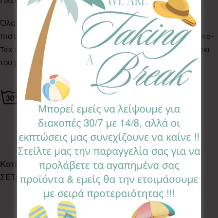
Πλένονται στο πλυντήριο ρούχων στους 30°C
Όλα τα Υφάσματα της συλλογής μας είναι ελεγμένα &
πιστοποιημένα για βλαβερές ουσίες σύμφωνα με το Oeko-
Tex Standard 100, κατάλληλα για το ευαίσθητο δερματάκι
του μωρού σας.
Κωδικός προϊόντος:
SSL-BM
Κατηγορίες:
BABY SHOWER
,
ΣΕΤ ΣΧΟΛΕΙΟΥ LARGE
,
ΣΕΤΑΚΙΑ ΣΧΟΛΕΙΟΥ
Ετικέτα:
Blue Monsters
Follow: