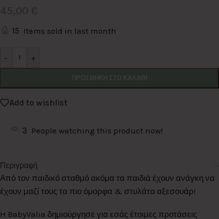
45,00
€
15
Items sold in last month
Alternative:
-
+
ΠΡΟΣΘΉΚΗ ΣΤΟ ΚΑΛΆΘΙ
Add to wishlist
3
People watching this product now!
Περιγραφή
Από τον παιδικό σταθμό ακόμα τα παιδιά έχουν ανάγκη να
έχουν μαζί τους τα πιο όμορφα & στυλάτα αξεσουάρ!
H BabyValia δημιούργησε για εσάς έτοιμες προτάσεις