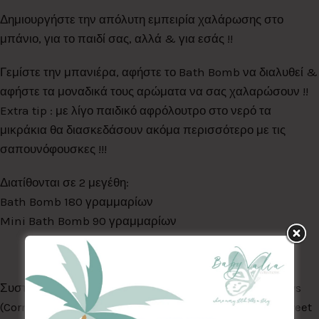
Δημιουργήστε την απόλυτη εμπειρία χαλάρωσης στο
μπάνιο, για το παιδί σας, αλλά & για εσάς !!
Γεμίστε την μπανιέρα, αφήστε το Bath Bomb να διαλυθεί &
αφήστε τα μοναδικά τους αρώματα να σας χαλαρώσουν !!
Extra tip : με λίγο παιδικό αφρόλουτρο στο νερό τα
μικράκια θα διασκεδάσουν ακόμα περισσότερο με τις
σαπουνόφουσκες !!!
Διατίθονται σε 2 μεγέθη:
Bath Bomb 180 γραμμαρίων
Mini Bath Bomb 90 γραμμαρίων
Συστατικά: Sodium Bicarbonate, Citric Acid, Zeas Mays
(Corn), Starch, Parfum, Prunus Amydgalus Dulcis (Sweet