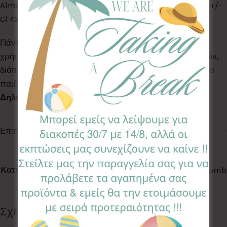
Almond) Oil, Olea Europaea (Olive) Fruit Oil, Sea Salt, +/-
Cl 42090, Cl 19140, Cl 14700.
Πάντα να συμβουλεύεστε τον παιδίατρο σας πριν τη
χρήση. Δεν είναι κατάλληλο για παιδιά κάτων των 3 ετών,
διότι περιέχει μικρά κομμάτια που μπορεί να καταπιεί το
παιδί. Δεν είναι βρώσιμο.
Τηλέφωνο Κέντρου
Δηλητηριάσεων 2107793777
.
Επιπλέον πληροφορίες
Κωδικός προϊόντος:
BMB-17
Κατηγορίες:
BATH BOMBS
,
BATH TIME
Ετικέτα:
Bath Bomb
Follow:
Σχετικά προϊόντα