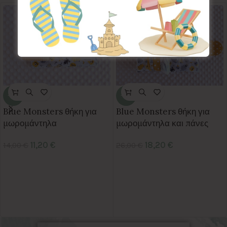
-20%
-30%
Blue Monsters θήκη για
Blue Monsters θήκη για
μωρομάντηλα
μωρομάντηλα και πάνες
11,20
€
18,20
€
14,00
€
26,00
€