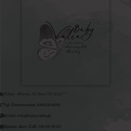
Έδρα : Αθηνάς 75 Ίλιον ΤΚ 13122**
Τηλ. Επικοινωνίας: 6983904991
Email: info@babyvalia.gr
Ωράριο: Δευτ.-Σαβ : 09:30-19:30