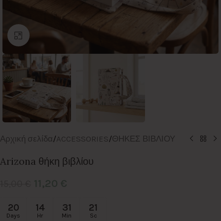
Click to enlarge
Αρχική σελίδα
/
ACCESSORIES
/
ΘΗΚΕΣ ΒΙΒΛΙΟΥ
Arizona θήκη βιβλίου
11,20
€
15,00
€
20
14
31
21
Days
Hr
Min
Sc