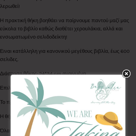
λερωθεί!
Η πρακτική θήκη βοηθάει να παίρνουμε παντού μαζί μας
εύκολα το βιβλίο καθώς διαθέτει χερουλάκια, αλλά και
ενσωματωμένο σελιδοδείκτη!
Ειναι κατάλληλη για κανονικού μεγέθους βιβλία, έως 600
σελιδες.
Διάσταση θήκης: 24*34 cm ανοιγμένη.
Επιλέξτε ανάμεσα από μεγάλη ποικιλία σχεδίων.
Το προϊόν αυτό είναι σε γκρι ανοιχτό φόντο.
Η θήκη πλένεται στο πλυντήριο ρούχων στους 30°C
Όλα τα Υφάσματα της συλλογής μας είναι ελεγμένα &