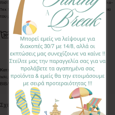
πιστοποιημένα για βλαβερές ουσίες σύμφωνα με το Oeko-
Tex Standard 100, κατάλληλα για το ευαίσθητο δερματάκι
του μωρού σας.
Κωδικός προϊόντος:
BBC-AR
Κατηγορίες:
ACCESSORIES
,
BEACH COLLECTION
,
LETS
WALK
,
ΘΗΚΕΣ ΒΙΒΛΙΟΥ
,
ΘΗΚΕΣ ΒΙΒΛΙΟΥ
,
ΘΗΚΕΣ
ΒΙΒΛΙΟΥ
Follow:
Σχετικά προϊόντα