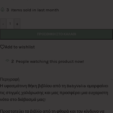
3
Items sold in last month
Alternative:
-
+
ΠΡΟΣΘΉΚΗ ΣΤΟ ΚΑΛΆΘΙ
Add to wishlist
2
People watching this product now!
Περιγραφή
Η υφασμάτινη θήκη βιβλίου από τη BabyValia ομορφαίνει
τις στιγμές χαλάρωσης και μας προσφέρει μια ευχαριστη
νότα στο διάβασμά μας!
Προστατεύει το βιβλίο από τη φθορά και τον κίνδυνο να