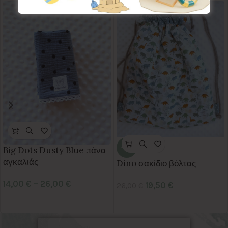
Big Dots Dusty Blue πάνα
-25%
αγκαλιάς
Dino σακίδιο βόλτας
14,00
€
–
26,00
€
19,50
€
26,00
€