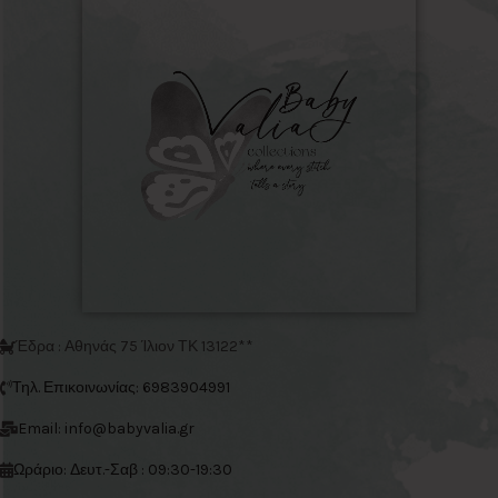
Έδρα : Αθηνάς 75 Ίλιον ΤΚ 13122**
Τηλ. Επικοινωνίας: 6983904991
Email: info@babyvalia.gr
Ωράριο: Δευτ.-Σαβ : 09:30-19:30