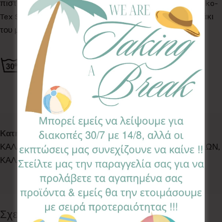
πιστοποιημένα για βλαβερές ουσίες σύμφωνα με το Oeko-
Tex Standard 100, κατάλληλα για το ευαίσθητο δερματάκι
του μωρού σας.
Κωδικός προϊόντος:
SMB-AR
Κατηγορίες:
ACCESSORIES
,
BATH TIME
,
DECO
,
ΚΑΛΑΘΑΚΙΑ ΚΑΛΛΥΝΤΙΚΩΝ
,
ΚΑΛΑΘΑΚΙΑ ΚΑΛΛΥΝΤΙΚΩΝ
,
ΚΑΛΑΘΑΚΙΑ ΚΑΛΛΥΝΤΙΚΩΝ
Ετικέτα:
Aralia
Follow:
Σχετικά προϊόντα