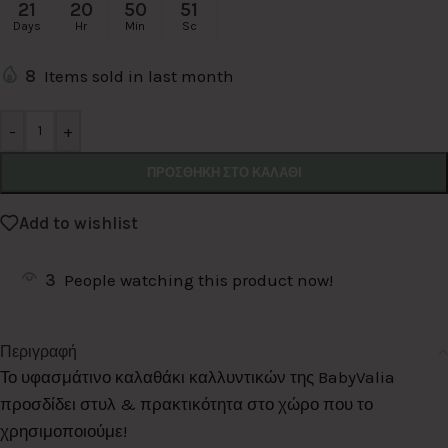
21
20
50
51
Days
Hr
Min
Sc
8
Items sold in last month
Alternative:
-
+
ΠΡΟΣΘΉΚΗ ΣΤΟ ΚΑΛΆΘΙ
Add to wishlist
3
People watching this product now!
Περιγραφή
Το υφασμάτινο καλαθάκι καλλυντικών της BabyValia
προσδίδει στυλ & πρακτικότητα στο χώρο που το
χρησιμοποιούμε!