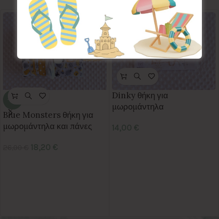
Dinky θήκη για
-30%
μωρομάντηλα
Blue Monsters θήκη για
μωρομάντηλα και πάνες
14,00
€
18,20
€
26,00
€