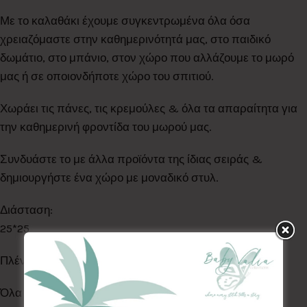
Με το καλαθάκι έχουμε συγκεντρωμένα όλα όσα
χρειαζόμαστε στην καθημερινότητά μας, στο παιδικό
δωμάτιο, στο μπάνιο, στον χώρο που αλλάζουμε το μωρό
μας ή σε οποιονδήποτε χώρο του σπιτιού.
Χωράει τις πάνες, τις κρεμούλες & όλα τα απαραίτητα για
την καθημερινή φροντίδα του μωρού μας.
Συνδυάστε το με άλλα προϊόντα της ίδιας σειράς &
δημιουργήστε ένα χώρο με μοναδικό στυλ.
Διάσταση:
25*25
Πλένεται στο πλυντήριο στους 30°C
Όλα τα Υφάσματα της συλλογής μας είναι ελεγμένα &