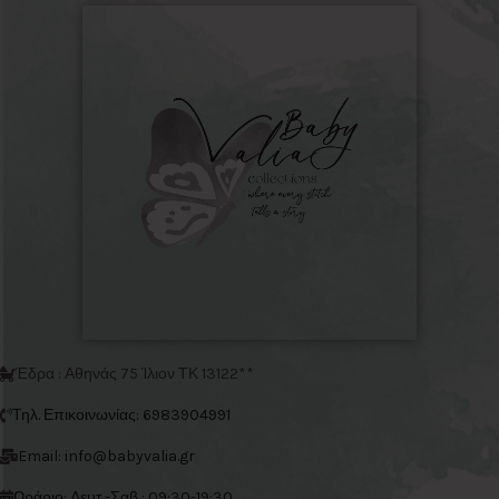
Έδρα : Αθηνάς 75 Ίλιον ΤΚ 13122**
Τηλ. Επικοινωνίας: 6983904991
Email: info@babyvalia.gr
Ωράριο: Δευτ.-Σαβ : 09:30-19:30